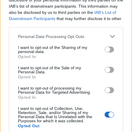
disclosure of your personal information by third parties on the
wenn Du in diesem Forum aktiv an den
IAB’s list of downstream participants. This information may
Gesprächen teilnehmen oder eigene Themen
also be disclosed by us to third parties on the
IAB’s List of
starten möchtest, musst Du Dich bitte zunächst
Downstream Participants
that may further disclose it to other
im Spiel einloggen. Falls Du noch keinen
third parties.
Spielaccount besitzt, bitte registriere Dich neu.
Wir freuen uns auf Deinen nächsten Besuch in
Personal Data Processing Opt Outs
unserem Forum!
„Zum Spiel“
I want to opt-out of the Sharing of my
Thema:
Was wir gerne essen (5)
personal data.
Opted In
Tammoo
5 Oktober 2025
Lebende Forenlegende
, männlich
I want to opt-out of the Sale of my
Beiträge:
124.352
Zustimmungen:
274.134
Punkte für Erfolge:
Personal Data.
6.000
Opted In
Stella-farmja
4 Oktober 2025
I want to opt-out of processing my
Forenaufseher
Personal Data for Targeted Advertising.
Beiträge:
1.297
Zustimmungen:
3.754
Punkte für Erfolge:
1.350
Opted In
Magitta7070
4 Oktober 2025
I want to opt-out of Collection, Use,
Retention, Sale, and/or Sharing of my
Lebende Forenlegende
, weiblich
Personal Data that Is Unrelated with the
Beiträge:
141.210
Zustimmungen:
630.585
Punkte für Erfolge:
Purposes for which it was collected.
6.000
Opted Out