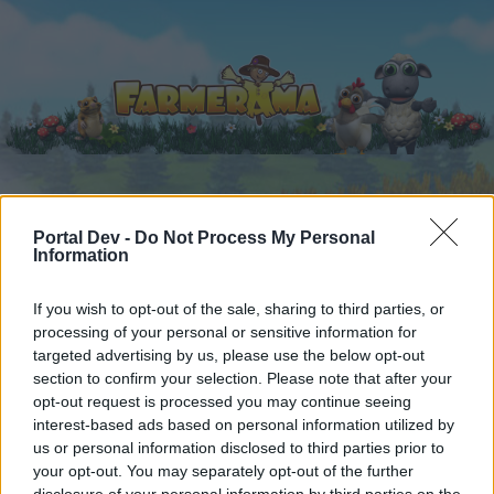
Startseite
Kalender
Foren
Portal Dev -
Do Not Process My Personal
Information
Letzte Beiträge
If you wish to opt-out of the sale, sharing to third parties, or
Foren
...
Archiv Rest
Was wir gerne essen (5)
processing of your personal or sensitive information for
targeted advertising by us, please use the below opt-out
Mitglieder, denen der Beitrag #2860
section to confirm your selection. Please note that after your
gefällt
opt-out request is processed you may continue seeing
interest-based ads based on personal information utilized by
us or personal information disclosed to third parties prior to
Liebe(r) Forum-Leser/in,
your opt-out. You may separately opt-out of the further