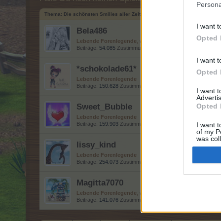
Persona
Thema:
Die schönsten Smilies aller Zeiten :-) 11
I want t
Bela486
Opted 
Lebende Forenlegende
, weiblich, <
Beiträge:
54.085
Zustimmungen:
152.119
Punkte für Erfolge:
I want t
*schokolade61*
Opted 
Lebende Forenlegende
Beiträge:
150.628
Zustimmungen:
323.069
Punkte für Erfolg
I want 
Advertis
Sweet_Bubble
Opted 
Lebende Forenlegende
Beiträge:
159.903
Zustimmungen:
686.047
Punkte für Erfolg
I want t
of my P
was col
lissy_kind
Opted 
Lebende Forenlegende
Beiträge:
254.073
Zustimmungen:
665.014
Punkte für Erfolg
Magitta7070
Lebende Forenlegende
, weiblich
Beiträge:
141.076
Zustimmungen:
630.170
Punkte für Erfolg