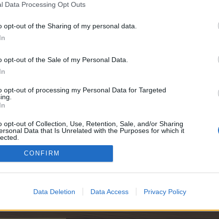
l Data Processing Opt Outs
o opt-out of the Sharing of my personal data.
In
6.000
o opt-out of the Sale of my Personal Data.
In
e:
6.000
to opt-out of processing my Personal Data for Targeted
ing.
In
e:
6.000
o opt-out of Collection, Use, Retention, Sale, and/or Sharing
ersonal Data that Is Unrelated with the Purposes for which it
lected.
Out
CONFIRM
e:
6.000
Data Deletion
Data Access
Privacy Policy
e:
6.000