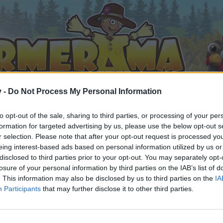
v -
Do Not Process My Personal Information
to opt-out of the sale, sharing to third parties, or processing of your per
formation for targeted advertising by us, please use the below opt-out s
r selection. Please note that after your opt-out request is processed y
eing interest-based ads based on personal information utilized by us or
ilies aller Zeiten :-) 11
disclosed to third parties prior to your opt-out. You may separately opt-
 gefällt
losure of your personal information by third parties on the IAB’s list of
. This information may also be disclosed by us to third parties on the
IA
Participants
that may further disclose it to other third parties.
n teilnehmen oder eigene Themen starten möchtest, musst D
e registriere Dich neu. Wir freuen uns auf Deinen nächsten 