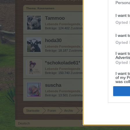
Persona
Thema:
Kosenamen
I want t
Tammoo
Opted 
Lebende Forenlegende
, männlich
Beiträge:
124.402
Zustimmungen:
274.229
Punkte für Erfolg
I want t
hoda30
Opted 
Lebende Forenlegende
, männlich, 60, <
Beiträge:
18.187
Zustimmungen:
51.450
Punkte für Erfolge:
I want 
Advertis
*schokolade61*
Opted 
Lebende Forenlegende
Beiträge:
150.740
Zustimmungen:
323.338
Punkte für Erfolg
I want t
of my P
was col
suscha
Opted 
Lebende Forenlegende
, weiblich, <
Beiträge:
13.501
Zustimmungen:
39.800
Punkte für Erfolge:
Startseite
Foren
Archiv
Archiv Rest
Kosenamen
Deutsch