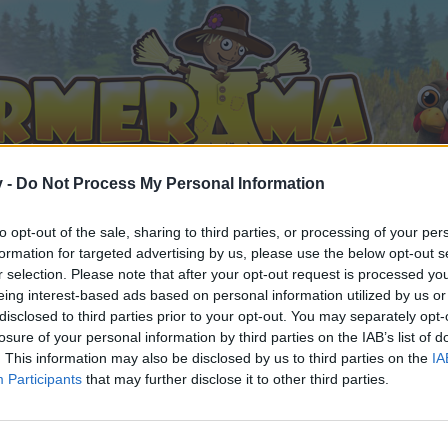
v -
Do Not Process My Personal Information
to opt-out of the sale, sharing to third parties, or processing of your per
formation for targeted advertising by us, please use the below opt-out s
r selection. Please note that after your opt-out request is processed y
eing interest-based ads based on personal information utilized by us or
disclosed to third parties prior to your opt-out. You may separately opt-
 gefällt
losure of your personal information by third parties on the IAB’s list of
. This information may also be disclosed by us to third parties on the
IA
Participants
that may further disclose it to other third parties.
n teilnehmen oder eigene Themen starten möchtest, musst D
e registriere Dich neu. Wir freuen uns auf Deinen nächsten 