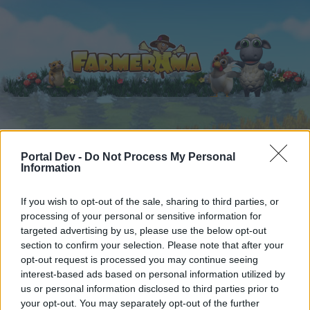
Startseite
Kalender
Foren
Portal Dev -
Do Not Process My Personal
Information
Letzte Beiträge
If you wish to opt-out of the sale, sharing to third parties, or
Foren
...
Update- und Ideensammlung
Deko-Tal
processing of your personal or sensitive information for
Mitglieder, denen der Beitrag #94
targeted advertising by us, please use the below opt-out
section to confirm your selection. Please note that after your
gefällt
opt-out request is processed you may continue seeing
interest-based ads based on personal information utilized by
Liebe(r) Forum-Leser/in,
us or personal information disclosed to third parties prior to
your opt-out. You may separately opt-out of the further