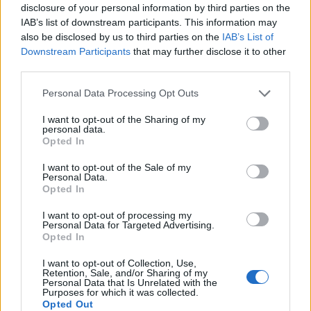
wenn Du in diesem Forum aktiv an den
disclosure of your personal information by third parties on the
Gesprächen teilnehmen oder eigene Themen
IAB’s list of downstream participants. This information may
starten möchtest, musst Du Dich bitte zunächst
also be disclosed by us to third parties on the
IAB’s List of
im Spiel einloggen. Falls Du noch keinen
Downstream Participants
that may further disclose it to other
Spielaccount besitzt, bitte registriere Dich neu.
third parties.
Wir freuen uns auf Deinen nächsten Besuch in
unserem Forum!
„Zum Spiel“
Personal Data Processing Opt Outs
Thema:
Deko-Tal
I want to opt-out of the Sharing of my
personal data.
fibitiger
20 Oktober 2025
Opted In
Aktiver Autor
, weiblich, <
Beiträge:
115
Zustimmungen:
628
Punkte für Erfolge:
130
I want to opt-out of the Sale of my
Personal Data.
Opted In
Sabberline
19 Oktober 2025
Kommandant des Forums
I want to opt-out of processing my
Beiträge:
1.432
Zustimmungen:
5.388
Punkte für Erfolge:
1.550
Personal Data for Targeted Advertising.
Opted In
Tango50
19 Oktober 2025
Meister eines Forums
, weiblich, <
I want to opt-out of Collection, Use,
Beiträge:
385
Zustimmungen:
1.992
Punkte für Erfolge:
400
Retention, Sale, and/or Sharing of my
Personal Data that Is Unrelated with the
Purposes for which it was collected.
schlomil
19 Oktober 2025
Opted Out