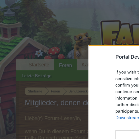
Portal De
Startseite
Kalender
Foren
If you wish 
Letzte Beiträge
sensitive in
confirm you
continue se
Startseite
Foren
Benutzerecke
Mediathek
Youtube, 
information 
Mitglieder, denen der Beitrag #2102
further disc
participants
Downstream 
Liebe(r) Forum-Leser/in,
wenn Du in diesem Forum aktiv an den Gespräche
Falls Du noch keinen Spielaccount besitzt, bitt