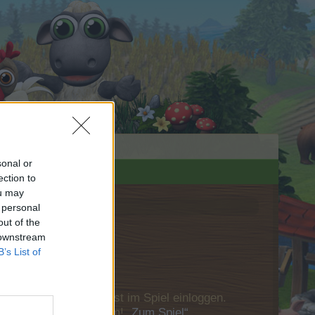
sonal or
ection to
ou may
 personal
out of the
 downstream
B’s List of
u Dich bitte zunächst im Spiel einloggen.
Besuch in unserem Forum!
„Zum Spiel“