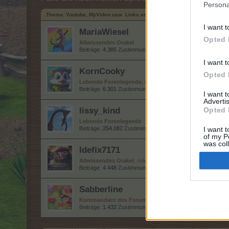
Persona
Thema:
Youtube, MyVideo usw. Links von Euch für Euch (3)
I want t
MariaWiesel
Opted 
Allwissendes Orakel
Beiträge:
4.385
Zustimmungen:
15.984
Punkte für Erfolge:
4
I want t
KornCooky
Opted 
Lebende Forenlegende
, weiblich
Beiträge:
6.301
Zustimmungen:
26.690
Punkte für Erfolge:
6
I want 
Advertis
lissy_kind
Opted 
Lebende Forenlegende
Beiträge:
254.082
Zustimmungen:
665.125
Punkte für Erfolg
I want t
of my P
was col
Idefix7171
Opted 
Allwissendes Orakel
, männlich, <
Beiträge:
4.448
Zustimmungen:
19.036
Punkte für Erfolge:
4
Sabberline
Kommandant des Forums
Beiträge:
1.432
Zustimmungen:
5.387
Punkte für Erfolge:
1.