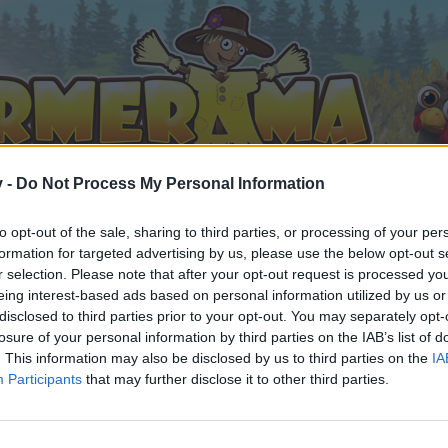
v -
Do Not Process My Personal Information
to opt-out of the sale, sharing to third parties, or processing of your per
formation for targeted advertising by us, please use the below opt-out s
r selection. Please note that after your opt-out request is processed y
eing interest-based ads based on personal information utilized by us or
MyVideo usw. Links von Euch für Euch (3)
disclosed to third parties prior to your opt-out. You may separately opt-
 gefällt
losure of your personal information by third parties on the IAB’s list of
. This information may also be disclosed by us to third parties on the
IA
Participants
that may further disclose it to other third parties.
n teilnehmen oder eigene Themen starten möchtest, musst D
e registriere Dich neu. Wir freuen uns auf Deinen nächsten 