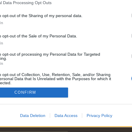
l Data Processing Opt Outs
o opt-out of the Sharing of my personal data.
In
.900
o opt-out of the Sale of my Personal Data.
In
.000
to opt-out of processing my Personal Data for Targeted
ing.
In
e:
6.000
o opt-out of Collection, Use, Retention, Sale, and/or Sharing
ersonal Data that Is Unrelated with the Purposes for which it
lected.
Out
CONFIRM
.900
Data Deletion
Data Access
Privacy Policy
550