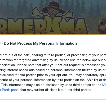
v -
Do Not Process My Personal Information
to opt-out of the sale, sharing to third parties, or processing of your per
formation for targeted advertising by us, please use the below opt-out s
r selection. Please note that after your opt-out request is processed y
eing interest-based ads based on personal information utilized by us or
disclosed to third parties prior to your opt-out. You may separately opt-
fällt
losure of your personal information by third parties on the IAB’s list of
. This information may also be disclosed by us to third parties on the
IA
Participants
that may further disclose it to other third parties.
n teilnehmen oder eigene Themen starten möchtest, musst D
e registriere Dich neu. Wir freuen uns auf Deinen nächsten 