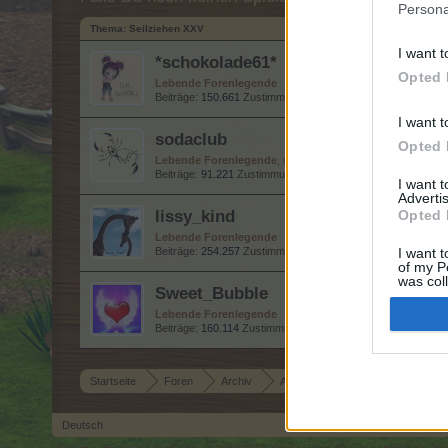
Persona
Thema:
Seilziehen XXV
I want t
*schokolade61*
Opted 
Lebende Forenlegende
Beiträge:
150.661
Zustimmungen:
323.156
Punkte für Erfolg
I want t
sodaclub
Opted 
Lebende Forenlegende
, männlich
Beiträge:
91.221
Zustimmungen:
219.935
Punkte für Erfolge:
I want 
Advertis
lissy_kind
Opted 
Lebende Forenlegende
Beiträge:
254.257
Zustimmungen:
665.509
Punkte für Erfolg
I want t
of my P
was col
Sweet_Bubble
Opted 
Lebende Forenlegende
Beiträge:
160.114
Zustimmungen:
686.706
Punkte für Erfolge
Startseite
Foren
Archiv
Archiv Rest
Seilziehen XXV
Deutsch