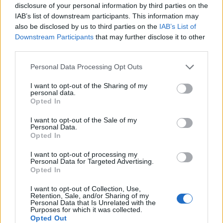
wenn Du in diesem Forum aktiv an den
disclosure of your personal information by third parties on the
Gesprächen teilnehmen oder eigene Themen
IAB’s list of downstream participants. This information may
starten möchtest, musst Du Dich bitte zunächst
also be disclosed by us to third parties on the
IAB’s List of
im Spiel einloggen. Falls Du noch keinen
Downstream Participants
that may further disclose it to other
Spielaccount besitzt, bitte registriere Dich neu.
third parties.
Wir freuen uns auf Deinen nächsten Besuch in
unserem Forum!
„Zum Spiel“
Personal Data Processing Opt Outs
Thema:
Deko-Tal
I want to opt-out of the Sharing of my
personal data.
.cvzbaer.
3 Januar 2026
Opted In
Lebende Forenlegende
Beiträge:
17.276
Zustimmungen:
76.965
Punkte für Erfolge:
6.000
I want to opt-out of the Sale of my
Personal Data.
Opted In
MacMukkel
10 Dezember 2025
Colonel des Forums
, weiblich
I want to opt-out of processing my
Beiträge:
1.550
Zustimmungen:
7.123
Punkte für Erfolge:
1.750
Personal Data for Targeted Advertising.
Opted In
Sabberline
10 Dezember 2025
Kommandant des Forums
I want to opt-out of Collection, Use,
Beiträge:
1.432
Zustimmungen:
5.388
Punkte für Erfolge:
1.550
Retention, Sale, and/or Sharing of my
Personal Data that Is Unrelated with the
Purposes for which it was collected.
jemesa53
10 Dezember 2025
Opted Out