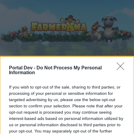
Startseite
Kalender
Foren
Portal Dev -
Do Not Process My Personal
Information
Letzte Beiträge
If you wish to opt-out of the sale, sharing to third parties, or
Foren
...
Update- und Ideensammlung
Deko-Tal
processing of your personal or sensitive information for
Mitglieder, denen der Beitrag #139
targeted advertising by us, please use the below opt-out
section to confirm your selection. Please note that after your
gefällt
opt-out request is processed you may continue seeing
interest-based ads based on personal information utilized by
Liebe(r) Forum-Leser/in,
us or personal information disclosed to third parties prior to
your opt-out. You may separately opt-out of the further