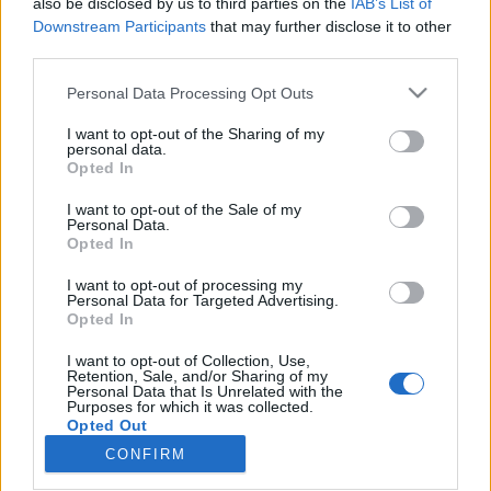
also be disclosed by us to third parties on the
IAB’s List of
wenn Du in diesem Forum aktiv an den
Downstream Participants
that may further disclose it to other
Gesprächen teilnehmen oder eigene Themen
third parties.
starten möchtest, musst Du Dich bitte zunächst
im Spiel einloggen. Falls Du noch keinen
Personal Data Processing Opt Outs
Spielaccount besitzt, bitte registriere Dich neu.
Wir freuen uns auf Deinen nächsten Besuch in
I want to opt-out of the Sharing of my
unserem Forum!
„Zum Spiel“
personal data.
Opted In
Thema:
Gebrauchsgegenstände des täglichen Lebens nach dem ABC X
I want to opt-out of the Sale of my
Tammoo
14 Dezember 2025
Personal Data.
Lebende Forenlegende
, männlich
Opted In
Beiträge:
124.097
Zustimmungen:
273.520
Punkte für Erfolge:
6.000
I want to opt-out of processing my
Personal Data for Targeted Advertising.
lissy_kind
13 Dezember 2025
Opted In
Lebende Forenlegende
Beiträge:
254.300
Zustimmungen:
665.587
Punkte für Erfolge:
I want to opt-out of Collection, Use,
6.000
Retention, Sale, and/or Sharing of my
Personal Data that Is Unrelated with the
Purposes for which it was collected.
*schokolade61*
13 Dezember 2025
Opted Out
Lebende Forenlegende
CONFIRM
Beiträge:
150.661
Zustimmungen:
323.165
Punkte für Erfolge:
6.000