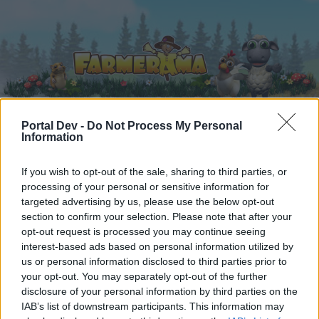
Portal Dev -
Do Not Process My Personal
Information
Startseite
Kalender
Foren
If you wish to opt-out of the sale, sharing to third parties, or
Letzte Beiträge
processing of your personal or sensitive information for
targeted advertising by us, please use the below opt-out
Foren
...
Archiv Rest
Gebrauchsgegenstände des täglichen Leben
section to confirm your selection. Please note that after your
Mitglieder, denen der Beitrag #1498
opt-out request is processed you may continue seeing
interest-based ads based on personal information utilized by
gefällt
us or personal information disclosed to third parties prior to
your opt-out. You may separately opt-out of the further
disclosure of your personal information by third parties on the
Liebe(r) Forum-Leser/in,
IAB’s list of downstream participants. This information may