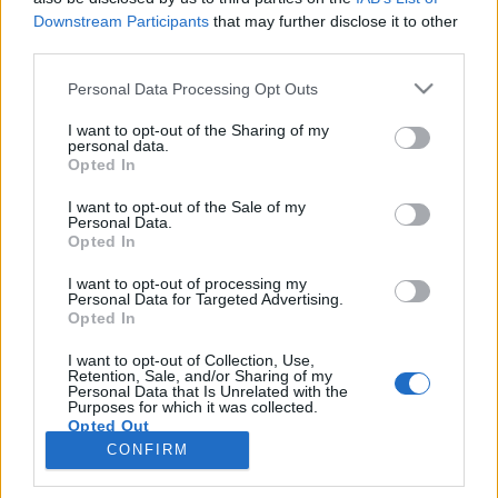
wenn Du in diesem Forum aktiv an den
Downstream Participants
that may further disclose it to other
Gesprächen teilnehmen oder eigene Themen
third parties.
starten möchtest, musst Du Dich bitte zunächst
im Spiel einloggen. Falls Du noch keinen
Personal Data Processing Opt Outs
Spielaccount besitzt, bitte registriere Dich neu.
Wir freuen uns auf Deinen nächsten Besuch in
I want to opt-out of the Sharing of my
unserem Forum!
„Zum Spiel“
personal data.
Opted In
Thema:
Hobbys von A-Z III
I want to opt-out of the Sale of my
*schokolade61*
18 Januar 2026
Personal Data.
Opted In
Lebende Forenlegende
Beiträge:
150.701
Zustimmungen:
323.260
Punkte für Erfolge:
6.000
I want to opt-out of processing my
Personal Data for Targeted Advertising.
thriftshop
17 Januar 2026
Opted In
Lebende Forenlegende
, männlich
I want to opt-out of Collection, Use,
Beiträge:
107.249
Zustimmungen:
274.611
Punkte für Erfolge:
6.000
Retention, Sale, and/or Sharing of my
Personal Data that Is Unrelated with the
lissy_kind
17 Januar 2026
Purposes for which it was collected.
Opted Out
Lebende Forenlegende
Beiträge:
254.484
Zustimmungen:
665.953
Punkte für Erfolge:
CONFIRM
6.000