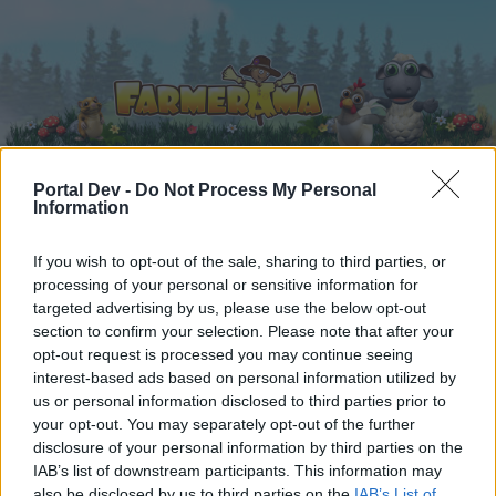
Portal Dev -
Do Not Process My Personal
Information
Startseite
Kalender
Foren
If you wish to opt-out of the sale, sharing to third parties, or
Letzte Beiträge
processing of your personal or sensitive information for
targeted advertising by us, please use the below opt-out
Foren
...
Forenspiele
Hobbys von A-Z III
section to confirm your selection. Please note that after your
opt-out request is processed you may continue seeing
Mitglieder, denen der Beitrag #436
interest-based ads based on personal information utilized by
gefällt
us or personal information disclosed to third parties prior to
your opt-out. You may separately opt-out of the further
disclosure of your personal information by third parties on the
Liebe(r) Forum-Leser/in,
IAB’s list of downstream participants. This information may
also be disclosed by us to third parties on the
IAB’s List of