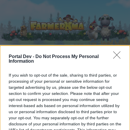
Portal Dev -
Do Not Process My Personal
Startseite
Kalender
Information
Foren
Letzte Beiträge
If you wish to opt-out of the sale, sharing to third parties, or
processing of your personal or sensitive information for
Foren
...
Archiv Rest
>>Eine Geschichte lebt weiter...<<, ehemals 
targeted advertising by us, please use the below opt-out
section to confirm your selection. Please note that after your
Mitglieder, denen der Beitrag #4935
opt-out request is processed you may continue seeing
gefällt
interest-based ads based on personal information utilized by
us or personal information disclosed to third parties prior to
your opt-out. You may separately opt-out of the further
Liebe(r) Forum-Leser/in,
disclosure of your personal information by third parties on the