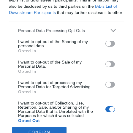
IAB’s list of downstream participants. This information may
wenn Du in diesem Forum aktiv an den
also be disclosed by us to third parties on the
IAB’s List of
Gesprächen teilnehmen oder eigene Themen
Downstream Participants
that may further disclose it to other
starten möchtest, musst Du Dich bitte zunächst
third parties.
im Spiel einloggen. Falls Du noch keinen
Spielaccount besitzt, bitte registriere Dich neu.
Personal Data Processing Opt Outs
Wir freuen uns auf Deinen nächsten Besuch in
unserem Forum!
„Zum Spiel“
I want to opt-out of the Sharing of my
personal data.
Thema:
>>Eine Geschichte lebt weiter...<<, ehemals "Freie Themenwahl"
Opted In
Linde1956
6 April 2026
I want to opt-out of the Sale of my
Lebende Forenlegende
, weiblich
Personal Data.
Beiträge:
11.624
Zustimmungen:
88.636
Punkte für Erfolge:
6.000
Opted In
Bela486
6 April 2026
I want to opt-out of processing my
Personal Data for Targeted Advertising.
Lebende Forenlegende
, weiblich, <
Opted In
Beiträge:
54.138
Zustimmungen:
152.249
Punkte für Erfolge:
6.000
I want to opt-out of Collection, Use,
Morchen1
9 März 2026
Retention, Sale, and/or Sharing of my
Fortgeschrittener
Personal Data that Is Unrelated with the
Beiträge:
140
Zustimmungen:
2.024
Punkte für Erfolge:
160
Purposes for which it was collected.
Opted Out
Sweet_Bubble
9 März 2026
CONFIRM