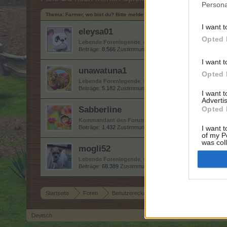
Persona
Thema:
Farmer, wo bist du? Bitte melde dich
I want t
eleysa01
Opted 
Lebende Forenlegende
, weiblich
Beiträge:
8.566
Zustimmungen:
56.795
Punkte für Erfolge:
6
I want t
unawatuna1
Opted 
Lebende Forenlegende
, weiblich, <
Beiträge:
5.182
Zustimmungen:
62.058
Punkte für Erfolge:
6
I want 
Advertis
Sabberline
Opted 
Kommandant des Forums
Beiträge:
1.432
Zustimmungen:
5.388
Punkte für Erfolge:
1.
I want t
of my P
was col
mogli52
Opted 
Lebende Forenlegende
, männlich
Beiträge:
68.389
Zustimmungen:
346.266
Punkte für Erfolge:
Startseite
Foren
Benutzerecke
Speakers Corner
Far
Deutsch