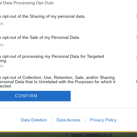
l Data Processing Opt Outs
o opt-out of the Sharing of my personal data.
In
.000
o opt-out of the Sale of my Personal Data.
In
.000
to opt-out of processing my Personal Data for Targeted
ing.
In
550
o opt-out of Collection, Use, Retention, Sale, and/or Sharing
ersonal Data that Is Unrelated with the Purposes for which it
lected.
Out
CONFIRM
6.000
mer, wo bist du? Bitte melde dich
Data Deletion
Data Access
Privacy Policy