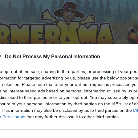
v -
Do Not Process My Personal Information
to opt-out of the sale, sharing to third parties, or processing of your per
formation for targeted advertising by us, please use the below opt-out s
r selection. Please note that after your opt-out request is processed y
eing interest-based ads based on personal information utilized by us or
mer, wo bist du? Bitte melde dich
disclosed to third parties prior to your opt-out. You may separately opt-
 gefällt
losure of your personal information by third parties on the IAB’s list of
. This information may also be disclosed by us to third parties on the
IA
Participants
that may further disclose it to other third parties.
n teilnehmen oder eigene Themen starten möchtest, musst D
e registriere Dich neu. Wir freuen uns auf Deinen nächsten 