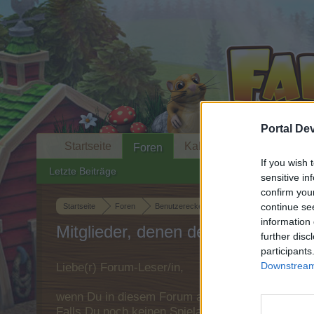
Portal De
Startseite
Kalender
Foren
If you wish 
Letzte Beiträge
sensitive in
confirm you
continue se
Startseite
Foren
Benutzerecke
Speakers Corner
Far
information 
Mitglieder, denen der Beitrag #1411
further disc
participants
Downstream 
Liebe(r) Forum-Leser/in,
wenn Du in diesem Forum aktiv an den Gespräche
Falls Du noch keinen Spielaccount besitzt, bitt