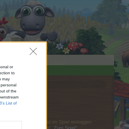
sonal or
ection to
ou may
 personal
out of the
 downstream
B’s List of
u Dich bitte zunächst im Spiel einloggen.
Besuch in unserem Forum!
„Zum Spiel“