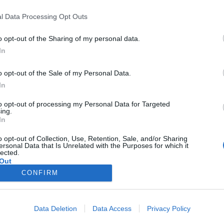
l Data Processing Opt Outs
o opt-out of the Sharing of my personal data.
.900
In
o opt-out of the Sale of my Personal Data.
In
6.000
to opt-out of processing my Personal Data for Targeted
ing.
In
.000
o opt-out of Collection, Use, Retention, Sale, and/or Sharing
ersonal Data that Is Unrelated with the Purposes for which it
lected.
Out
.000
CONFIRM
e:
6.000
Data Deletion
Data Access
Privacy Policy