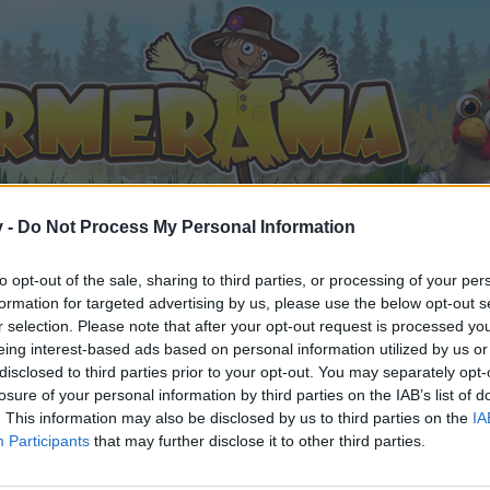
v -
Do Not Process My Personal Information
to opt-out of the sale, sharing to third parties, or processing of your per
formation for targeted advertising by us, please use the below opt-out s
) Kerzenhalle - Ein Wegbegleiter hat uns verlassen
r selection. Please note that after your opt-out request is processed y
eing interest-based ads based on personal information utilized by us or
 gefällt
disclosed to third parties prior to your opt-out. You may separately opt-
losure of your personal information by third parties on the IAB’s list of
. This information may also be disclosed by us to third parties on the
IA
Participants
that may further disclose it to other third parties.
n teilnehmen oder eigene Themen starten möchtest, musst D
e registriere Dich neu. Wir freuen uns auf Deinen nächsten 