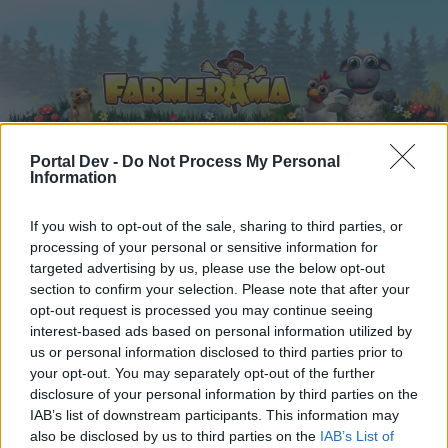
Portal Dev -
Do Not Process My Personal
Information
Startseite
Kalender
Foren
If you wish to opt-out of the sale, sharing to third parties, or
Letzte Beiträge
processing of your personal or sensitive information for
targeted advertising by us, please use the below opt-out
section to confirm your selection. Please note that after your
Foren
...
Archiv Rest
>>Eine Geschichte lebt weiter...<<, ehemals 
opt-out request is processed you may continue seeing
Mitglieder, denen der Beitrag #4961
interest-based ads based on personal information utilized by
us or personal information disclosed to third parties prior to
gefällt
your opt-out. You may separately opt-out of the further
disclosure of your personal information by third parties on the
Liebe(r) Forum-Leser/in,
IAB’s list of downstream participants. This information may
also be disclosed by us to third parties on the
IAB’s List of