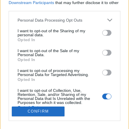
wenn Du in diesem Forum aktiv an den
Downstream Participants
that may further disclose it to other
Gesprächen teilnehmen oder eigene Themen
third parties.
starten möchtest, musst Du Dich bitte zunächst
im Spiel einloggen. Falls Du noch keinen
Personal Data Processing Opt Outs
Spielaccount besitzt, bitte registriere Dich neu.
I want to opt-out of the Sharing of my
Wir freuen uns auf Deinen nächsten Besuch in
personal data.
unserem Forum!
„Zum Spiel“
Opted In
Thema:
>>Eine Geschichte lebt weiter...<<, ehemals "Freie Themenwahl"
I want to opt-out of the Sale of my
Personal Data.
Bela486
23 April 2026
Opted In
Lebende Forenlegende
, weiblich, <
Beiträge:
54.138
Zustimmungen:
152.263
Punkte für Erfolge:
6.000
I want to opt-out of processing my
Personal Data for Targeted Advertising.
Morchen1
16 April 2026
Opted In
Fortgeschrittener
Beiträge:
140
Zustimmungen:
2.024
Punkte für Erfolge:
160
I want to opt-out of Collection, Use,
Retention, Sale, and/or Sharing of my
Personal Data that Is Unrelated with the
doro1953
14 April 2026
Purposes for which it was collected.
Opted Out
Admiral des Forums
, weiblich
CONFIRM
Beiträge:
2.389
Zustimmungen:
15.600
Punkte für Erfolge:
2.500
cooley
13 April 2026