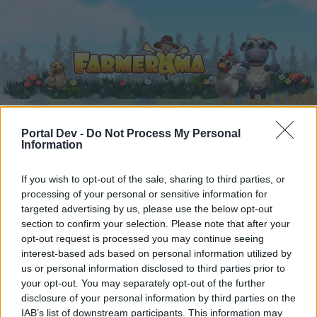
Portal Dev -
Do Not Process My Personal
Information
Startseite
Kalender
Foren
Letzte Beiträge
If you wish to opt-out of the sale, sharing to third parties, or
processing of your personal or sensitive information for
targeted advertising by us, please use the below opt-out
...
Foren
Archiv
Hilfe-Archiv
Zum Bereich Ideenpool
section to confirm your selection. Please note that after your
Mitglieder, denen der Beitrag #16
opt-out request is processed you may continue seeing
gefällt
interest-based ads based on personal information utilized by
us or personal information disclosed to third parties prior to
your opt-out. You may separately opt-out of the further
Liebe(r) Forum-Leser/in,
disclosure of your personal information by third parties on the
IAB’s list of downstream participants. This information may