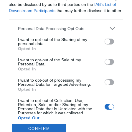
wenn Du in diesem Forum aktiv an den
also be disclosed by us to third parties on the
IAB’s List of
Gesprächen teilnehmen oder eigene Themen
Downstream Participants
that may further disclose it to other
starten möchtest, musst Du Dich bitte zunächst
third parties.
im Spiel einloggen. Falls Du noch keinen
Spielaccount besitzt, bitte registriere Dich neu.
Personal Data Processing Opt Outs
Wir freuen uns auf Deinen nächsten Besuch in
unserem Forum!
„Zum Spiel“
I want to opt-out of the Sharing of my
personal data.
Opted In
Thema:
Zum Bereich Ideenpool
naranja
28 April 2026
I want to opt-out of the Sale of my
Personal Data.
Lebende Forenlegende
Beiträge:
18.415
Zustimmungen:
32.838
Punkte für Erfolge:
6.000
Opted In
Breckie
23 April 2026
I want to opt-out of processing my
Personal Data for Targeted Advertising.
Lebende Forenlegende
Opted In
Beiträge:
10.619
Zustimmungen:
39.919
Punkte für Erfolge:
6.000
I want to opt-out of Collection, Use,
Tango50
22 April 2026
Retention, Sale, and/or Sharing of my
Personal Data that Is Unrelated with the
Meister eines Forums
, weiblich, <
Purposes for which it was collected.
Beiträge:
385
Zustimmungen:
1.992
Punkte für Erfolge:
400
Opted Out
seewolf-123
22 April 2026
CONFIRM