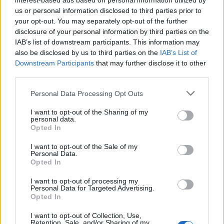
interest-based ads based on personal information utilized by
wenn Du in diesem Forum aktiv an den
us or personal information disclosed to third parties prior to
Gesprächen teilnehmen oder eigene Themen
your opt-out. You may separately opt-out of the further
starten möchtest, musst Du Dich bitte zunächst
disclosure of your personal information by third parties on the
im Spiel einloggen. Falls Du noch keinen
IAB’s list of downstream participants. This information may
Spielaccount besitzt, bitte registriere Dich neu.
also be disclosed by us to third parties on the
IAB’s List of
Wir freuen uns auf Deinen nächsten Besuch in
Downstream Participants
that may further disclose it to other
unserem Forum!
„Zum Spiel“
third parties.
Thema:
Bannerstudio castello-creativo III
Personal Data Processing Opt Outs
lissy_kind
16 Juli 2026
Lebende Forenlegende
I want to opt-out of the Sharing of my
Beiträge:
254.061
Zustimmungen:
665.014
Punkte für Erfolge:
personal data.
6.000
Opted In
crissicrissi
12 Juli 2026
I want to opt-out of the Sale of my
Personal Data.
Lebende Forenlegende
Opted In
Beiträge:
47.680
Zustimmungen:
224.007
Punkte für Erfolge:
6.000
I want to opt-out of processing my
Bela486
1 Mai 2026
Personal Data for Targeted Advertising.
Lebende Forenlegende
, weiblich, <
Opted In
Beiträge:
54.085
Zustimmungen:
152.119
Punkte für Erfolge:
6.000
I want to opt-out of Collection, Use,
Nunuk
30 April 2026
Retention, Sale, and/or Sharing of my