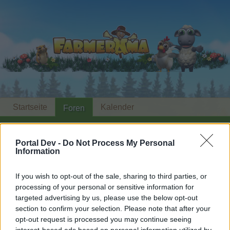
Startseite
Kalender
Foren
Letzte Beiträge
Portal Dev -
Do Not Process My Personal
Information
Foren
...
Mediathek
Bannerstudio castello-creativo III
Mitglieder, denen der Beitrag #3311
If you wish to opt-out of the sale, sharing to third parties, or
gefällt
processing of your personal or sensitive information for
targeted advertising by us, please use the below opt-out
section to confirm your selection. Please note that after your
Liebe(r) Forum-Leser/in,
opt-out request is processed you may continue seeing