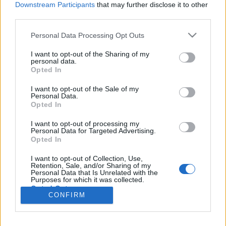
wenn Du in diesem Forum aktiv an den
Downstream Participants
that may further disclose it to other
Gesprächen teilnehmen oder eigene Themen
third parties.
starten möchtest, musst Du Dich bitte zunächst
im Spiel einloggen. Falls Du noch keinen
Personal Data Processing Opt Outs
Spielaccount besitzt, bitte registriere Dich neu.
I want to opt-out of the Sharing of my
Wir freuen uns auf Deinen nächsten Besuch in
personal data.
unserem Forum!
„Zum Spiel“
Opted In
Thema:
Die kleine Kneipe XXXI
I want to opt-out of the Sale of my
Personal Data.
Glucky
30 April 2026
Opted In
Admiral des Forums
Beiträge:
2.412
Zustimmungen:
10.470
Punkte für Erfolge:
2.500
I want to opt-out of processing my
Personal Data for Targeted Advertising.
Mausi1004
30 April 2026
Opted In
Foren-Graf
, weiblich
Beiträge:
1.038
Zustimmungen:
3.337
Punkte für Erfolge:
1.150
I want to opt-out of Collection, Use,
Retention, Sale, and/or Sharing of my
Personal Data that Is Unrelated with the
.cvzbaer.
30 April 2026
Purposes for which it was collected.
Opted Out
Lebende Forenlegende
CONFIRM
Beiträge:
17.278
Zustimmungen:
76.972
Punkte für Erfolge:
6.000
Sabberline
30 April 2026