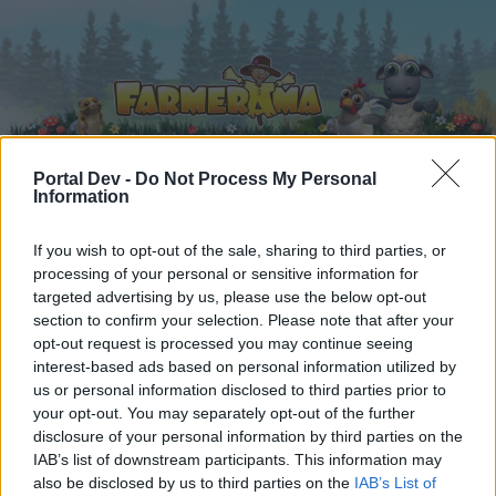
Portal Dev -
Do Not Process My Personal
Information
Startseite
Kalender
Foren
If you wish to opt-out of the sale, sharing to third parties, or
Letzte Beiträge
processing of your personal or sensitive information for
targeted advertising by us, please use the below opt-out
section to confirm your selection. Please note that after your
Foren
...
Speakers Corner
Die kleine Kneipe XXXI
opt-out request is processed you may continue seeing
Mitglieder, denen der Beitrag #3646
interest-based ads based on personal information utilized by
us or personal information disclosed to third parties prior to
gefällt
your opt-out. You may separately opt-out of the further
disclosure of your personal information by third parties on the
Liebe(r) Forum-Leser/in,
IAB’s list of downstream participants. This information may
also be disclosed by us to third parties on the
IAB’s List of