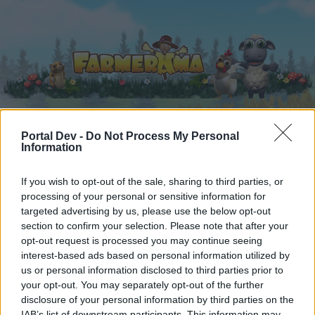
Portal Dev -
Do Not Process My Personal
Startseite
Kalender
Information
Foren
Letzte Beiträge
If you wish to opt-out of the sale, sharing to third parties, or
processing of your personal or sensitive information for
Foren
...
Speakers Corner
Leben Liebe Freude und Leichtigkeit...a
targeted advertising by us, please use the below opt-out
section to confirm your selection. Please note that after your
Mitglieder, denen der Beitrag #1406
opt-out request is processed you may continue seeing
gefällt
interest-based ads based on personal information utilized by
us or personal information disclosed to third parties prior to
your opt-out. You may separately opt-out of the further
Liebe(r) Forum-Leser/in,
disclosure of your personal information by third parties on the
IAB’s list of downstream participants. This information may