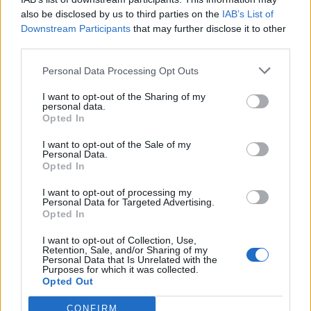
wenn Du in diesem Forum aktiv an den
also be disclosed by us to third parties on the
IAB’s List of
Gesprächen teilnehmen oder eigene Themen
Downstream Participants
that may further disclose it to other
starten möchtest, musst Du Dich bitte zunächst
third parties.
im Spiel einloggen. Falls Du noch keinen
Spielaccount besitzt, bitte registriere Dich neu.
Personal Data Processing Opt Outs
Wir freuen uns auf Deinen nächsten Besuch in
unserem Forum!
„Zum Spiel“
I want to opt-out of the Sharing of my
personal data.
Thema:
Leben Liebe Freude und Leichtigkeit...auf geht's, lasst Uns im 35. ten
Opted In
Wohnzimmer weiterrocken :)
catherinadie1.
1 Mai 2026
I want to opt-out of the Sale of my
Personal Data.
Lebende Forenlegende
, weiblich, <
Opted In
Beiträge:
23.173
Zustimmungen:
136.651
Punkte für Erfolge:
6.000
I want to opt-out of processing my
Bela486
1 Mai 2026
Personal Data for Targeted Advertising.
Opted In
Lebende Forenlegende
, weiblich, <
Beiträge:
54.085
Zustimmungen:
152.119
Punkte für Erfolge:
6.000
I want to opt-out of Collection, Use,
Retention, Sale, and/or Sharing of my
cooley
30 April 2026
Personal Data that Is Unrelated with the
Lebende Forenlegende
, männlich
Purposes for which it was collected.
Beiträge:
66.795
Zustimmungen:
166.508
Punkte für Erfolge:
6.000
Opted Out
KleinBrain
30 April 2026
CONFIRM