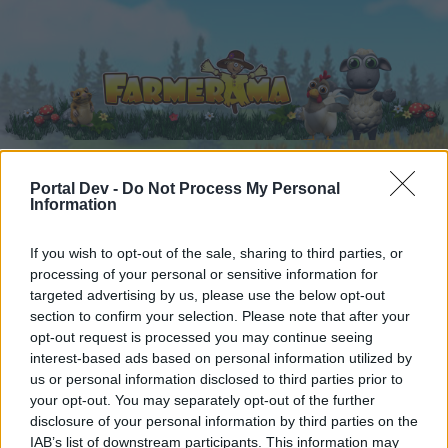
Portal Dev -
Do Not Process My Personal
Information
Startseite
Kalender
Foren
Letzte Beiträge
If you wish to opt-out of the sale, sharing to third parties, or
processing of your personal or sensitive information for
targeted advertising by us, please use the below opt-out
Foren
...
Speakers Corner
Die kleine Kneipe XXXI
section to confirm your selection. Please note that after your
Mitglieder, denen der Beitrag #3670
opt-out request is processed you may continue seeing
gefällt
interest-based ads based on personal information utilized by
us or personal information disclosed to third parties prior to
your opt-out. You may separately opt-out of the further
Liebe(r) Forum-Leser/in,
disclosure of your personal information by third parties on the
IAB’s list of downstream participants. This information may