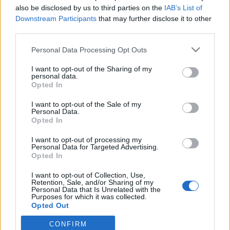
wenn Du in diesem Forum aktiv an den
also be disclosed by us to third parties on the
IAB’s List of
Gesprächen teilnehmen oder eigene Themen
Downstream Participants
that may further disclose it to other
starten möchtest, musst Du Dich bitte zunächst
third parties.
im Spiel einloggen. Falls Du noch keinen
Spielaccount besitzt, bitte registriere Dich neu.
Personal Data Processing Opt Outs
Wir freuen uns auf Deinen nächsten Besuch in
unserem Forum!
„Zum Spiel“
I want to opt-out of the Sharing of my
personal data.
Opted In
Thema:
Die kleine Kneipe XXXI
Glucky
1 Mai 2026
I want to opt-out of the Sale of my
Personal Data.
Admiral des Forums
Beiträge:
2.410
Zustimmungen:
10.460
Punkte für Erfolge:
2.500
Opted In
jemesa53
1 Mai 2026
I want to opt-out of processing my
Personal Data for Targeted Advertising.
Lebende Forenlegende
, weiblich
Opted In
Beiträge:
6.553
Zustimmungen:
38.494
Punkte für Erfolge:
6.000
I want to opt-out of Collection, Use,
Mausi1004
1 Mai 2026
Retention, Sale, and/or Sharing of my
Personal Data that Is Unrelated with the
Foren-Graf
, weiblich
Purposes for which it was collected.
Beiträge:
1.037
Zustimmungen:
3.332
Punkte für Erfolge:
1.150
Opted Out
Sabberline
1 Mai 2026
CONFIRM