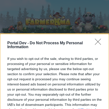
Portal Dev -
Do Not Process My Personal
Information
Startseite
Kalender
Foren
If you wish to opt-out of the sale, sharing to third parties, or
Letzte Beiträge
processing of your personal or sensitive information for
targeted advertising by us, please use the below opt-out
Foren
...
Die schönsten Smilies aller Zeiten :-) 12
section to confirm your selection. Please note that after your
Mitglieder, denen der Beitrag #846
opt-out request is processed you may continue seeing
interest-based ads based on personal information utilized by
gefällt
us or personal information disclosed to third parties prior to
your opt-out. You may separately opt-out of the further
disclosure of your personal information by third parties on the
Liebe(r) Forum-Leser/in,
IAB’s list of downstream participants. This information may