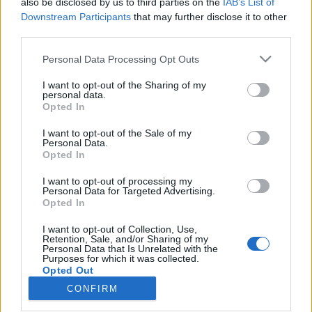
also be disclosed by us to third parties on the
IAB’s List of
wenn Du in diesem Forum aktiv an den
Downstream Participants
that may further disclose it to other
Gesprächen teilnehmen oder eigene Themen
third parties.
starten möchtest, musst Du Dich bitte zunächst
im Spiel einloggen. Falls Du noch keinen
Personal Data Processing Opt Outs
Spielaccount besitzt, bitte registriere Dich neu.
Wir freuen uns auf Deinen nächsten Besuch in
I want to opt-out of the Sharing of my
unserem Forum!
„Zum Spiel“
personal data.
Opted In
Thema:
Die schönsten Smilies aller Zeiten :-) 12
I want to opt-out of the Sale of my
Bela486
3 Mai 2026
Personal Data.
Lebende Forenlegende
, weiblich, <
Opted In
Beiträge:
54.108
Zustimmungen:
152.198
Punkte für Erfolge:
6.000
I want to opt-out of processing my
Sweet_Bubble
2 Mai 2026
Personal Data for Targeted Advertising.
Opted In
Lebende Forenlegende
Beiträge:
160.220
Zustimmungen:
687.744
Punkte für Erfolge:
6.000
I want to opt-out of Collection, Use,
Retention, Sale, and/or Sharing of my
Personal Data that Is Unrelated with the
lissy_kind
2 Mai 2026
Purposes for which it was collected.
Opted Out
Lebende Forenlegende
Beiträge:
254.542
Zustimmungen:
666.010
Punkte für Erfolge:
CONFIRM
6.000