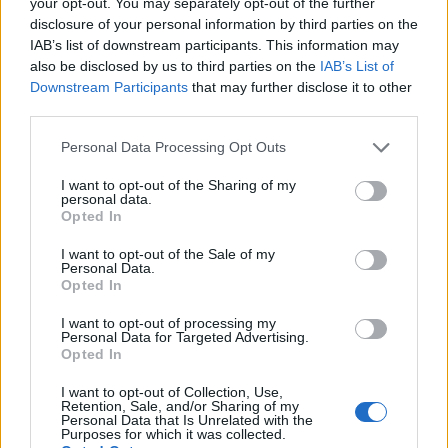
your opt-out. You may separately opt-out of the further
wenn Du in diesem Forum aktiv an den
disclosure of your personal information by third parties on the
Gesprächen teilnehmen oder eigene Themen
IAB’s list of downstream participants. This information may
starten möchtest, musst Du Dich bitte zunächst
also be disclosed by us to third parties on the
IAB’s List of
im Spiel einloggen. Falls Du noch keinen
Downstream Participants
that may further disclose it to other
Spielaccount besitzt, bitte registriere Dich neu.
third parties.
Wir freuen uns auf Deinen nächsten Besuch in
unserem Forum!
„Zum Spiel“
Personal Data Processing Opt Outs
Thema:
Leben Liebe Freude und Leichtigkeit...auf geht's, lasst Uns im 35. ten
Wohnzimmer weiterrocken :)
I want to opt-out of the Sharing of my
personal data.
catherinadie1.
4 Mai 2026
Opted In
Lebende Forenlegende
, weiblich, <
Beiträge:
23.173
Zustimmungen:
136.651
Punkte für Erfolge:
6.000
I want to opt-out of the Sale of my
Personal Data.
Sweet_Bubble
3 Mai 2026
Opted In
Lebende Forenlegende
I want to opt-out of processing my
Beiträge:
159.852
Zustimmungen:
685.450
Punkte für Erfolge:
Personal Data for Targeted Advertising.
6.000
Opted In
KleinBrain
3 Mai 2026
I want to opt-out of Collection, Use,
Lebende Forenlegende
, männlich, 70, <
Retention, Sale, and/or Sharing of my
Beiträge:
12.050
Zustimmungen:
49.525
Punkte für Erfolge:
6.000
Personal Data that Is Unrelated with the
Purposes for which it was collected.