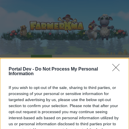
Startseite
Kalender
Foren
Portal Dev -
Do Not Process My Personal
Letzte Beiträge
Information
Foren
...
Speakers Corner
Leben Liebe Freude und Leichtigkeit...a
If you wish to opt-out of the sale, sharing to third parties, or
processing of your personal or sensitive information for
Mitglieder, denen der Beitrag #1436
targeted advertising by us, please use the below opt-out
gefällt
section to confirm your selection. Please note that after your
opt-out request is processed you may continue seeing
interest-based ads based on personal information utilized by
Liebe(r) Forum-Leser/in,
us or personal information disclosed to third parties prior to