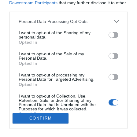
wenn Du in diesem Forum aktiv an den
Downstream Participants
that may further disclose it to other
Gesprächen teilnehmen oder eigene Themen
third parties.
starten möchtest, musst Du Dich bitte zunächst
im Spiel einloggen. Falls Du noch keinen
Personal Data Processing Opt Outs
Spielaccount besitzt, bitte registriere Dich neu.
I want to opt-out of the Sharing of my
Wir freuen uns auf Deinen nächsten Besuch in
personal data.
unserem Forum!
„Zum Spiel“
Opted In
Thema:
Die kleine Kneipe XXXI
I want to opt-out of the Sale of my
Personal Data.
Glucky
4 Mai 2026
Opted In
Admiral des Forums
Beiträge:
2.412
Zustimmungen:
10.470
Punkte für Erfolge:
2.500
I want to opt-out of processing my
Personal Data for Targeted Advertising.
Sabberline
4 Mai 2026
Opted In
Kommandant des Forums
Beiträge:
1.432
Zustimmungen:
5.390
Punkte für Erfolge:
1.550
I want to opt-out of Collection, Use,
Retention, Sale, and/or Sharing of my
Personal Data that Is Unrelated with the
schlomil
3 Mai 2026
Purposes for which it was collected.
Opted Out
Lebende Forenlegende
CONFIRM
Beiträge:
31.934
Zustimmungen:
166.999
Punkte für Erfolge:
6.000
.cvzbaer.
3 Mai 2026