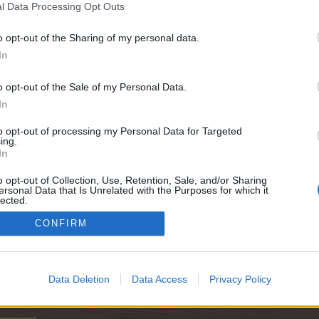
l Data Processing Opt Outs
o opt-out of the Sharing of my personal data.
In
e:
6.000
o opt-out of the Sale of my Personal Data.
In
to opt-out of processing my Personal Data for Targeted
ing.
In
6.000
o opt-out of Collection, Use, Retention, Sale, and/or Sharing
ersonal Data that Is Unrelated with the Purposes for which it
lected.
Out
CONFIRM
e:
6.000
Data Deletion
Data Access
Privacy Policy
e:
6.000