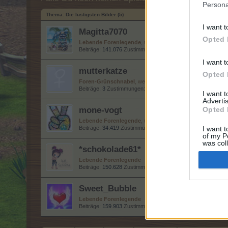
Persona
Thema:
Die lustigsten Bilder (5)
I want t
Magitta7070
Opted 
Lebende Forenlegende
, weiblich
Beiträge:
141.076
Zustimmungen:
630.170
Punkte für Erfolg
I want t
mutterkatze
Opted 
Foren-Grünschnabel
, weiblich
Beiträge:
3
Zustimmungen:
1
Punkte für Erfolge:
10
I want 
Advertis
mone-vogt
Opted 
Lebende Forenlegende
, weiblich
Beiträge:
34.419
Zustimmungen:
145.568
Punkte für Erfolge:
I want t
of my P
was col
*schokolade61*
Opted 
Lebende Forenlegende
Beiträge:
150.628
Zustimmungen:
323.069
Punkte für Erfolg
Sweet_Bubble
Lebende Forenlegende
Beiträge:
159.903
Zustimmungen:
686.047
Punkte für Erfolg