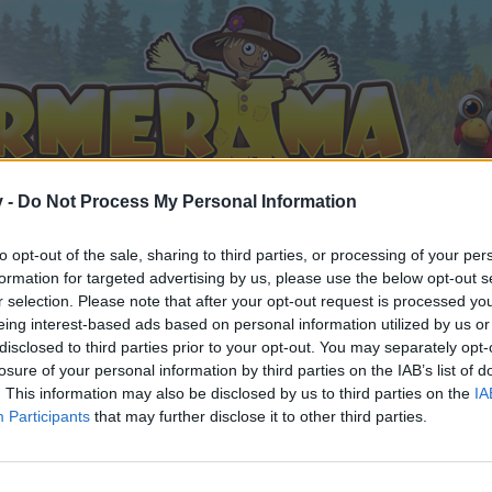
v -
Do Not Process My Personal Information
to opt-out of the sale, sharing to third parties, or processing of your per
formation for targeted advertising by us, please use the below opt-out s
r selection. Please note that after your opt-out request is processed y
eing interest-based ads based on personal information utilized by us or
ilder (5)
disclosed to third parties prior to your opt-out. You may separately opt-
 gefällt
losure of your personal information by third parties on the IAB’s list of
. This information may also be disclosed by us to third parties on the
IA
Participants
that may further disclose it to other third parties.
n teilnehmen oder eigene Themen starten möchtest, musst D
e registriere Dich neu. Wir freuen uns auf Deinen nächsten 