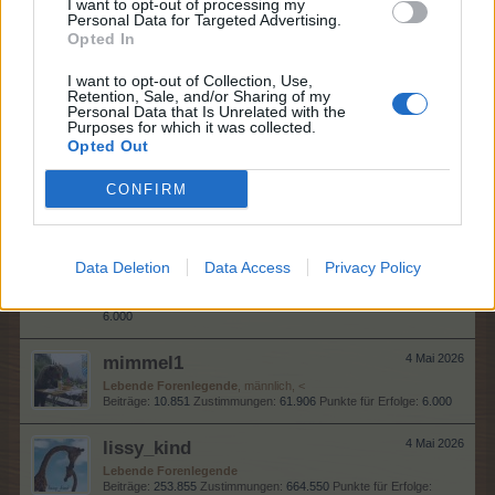
I want to opt-out of processing my
Doren22
4 Mai 2026
Personal Data for Targeted Advertising.
Lebende Forenlegende
, weiblich
Opted In
Beiträge:
11.458
Zustimmungen:
88.437
Punkte für Erfolge:
6.000
I want to opt-out of Collection, Use,
KleinBrain
4 Mai 2026
Retention, Sale, and/or Sharing of my
Personal Data that Is Unrelated with the
Lebende Forenlegende
, männlich, 70, <
Purposes for which it was collected.
Beiträge:
12.050
Zustimmungen:
49.522
Punkte für Erfolge:
6.000
Opted Out
catherinadie1.
4 Mai 2026
CONFIRM
Lebende Forenlegende
, weiblich, <
Beiträge:
23.173
Zustimmungen:
136.651
Punkte für Erfolge:
6.000
Magitta7070
4 Mai 2026
Data Deletion
Data Access
Privacy Policy
Lebende Forenlegende
, weiblich
Beiträge:
141.018
Zustimmungen:
629.991
Punkte für Erfolge:
6.000
mimmel1
4 Mai 2026
Lebende Forenlegende
, männlich, <
Beiträge:
10.851
Zustimmungen:
61.906
Punkte für Erfolge:
6.000
lissy_kind
4 Mai 2026
Lebende Forenlegende
Beiträge:
253.855
Zustimmungen:
664.550
Punkte für Erfolge: