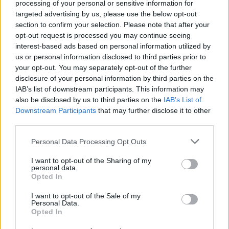
wenn Du in diesem Forum aktiv an den
processing of your personal or sensitive information for
Gesprächen teilnehmen oder eigene Themen
targeted advertising by us, please use the below opt-out
starten möchtest, musst Du Dich bitte zunächst
section to confirm your selection. Please note that after your
im Spiel einloggen. Falls Du noch keinen
opt-out request is processed you may continue seeing
Spielaccount besitzt, bitte registriere Dich neu.
interest-based ads based on personal information utilized by
Wir freuen uns auf Deinen nächsten Besuch in
us or personal information disclosed to third parties prior to
unserem Forum!
„Zum Spiel“
your opt-out. You may separately opt-out of the further
disclosure of your personal information by third parties on the
Thema:
Leben Liebe Freude und Leichtigkeit...auf geht's, lasst Uns im 35. ten
IAB’s list of downstream participants. This information may
Wohnzimmer weiterrocken :)
also be disclosed by us to third parties on the
IAB’s List of
Bela486
6 Mai 2026
Downstream Participants
that may further disclose it to other
Lebende Forenlegende
, weiblich, <
third parties.
Beiträge:
54.076
Zustimmungen:
152.089
Punkte für Erfolge:
6.000
Personal Data Processing Opt Outs
Sweet_Bubble
4 Mai 2026
Lebende Forenlegende
I want to opt-out of the Sharing of my
Beiträge:
159.852
Zustimmungen:
685.374
Punkte für Erfolge:
personal data.
6.000
Opted In
cooley
4 Mai 2026
I want to opt-out of the Sale of my
Personal Data.
Lebende Forenlegende
, männlich
Opted In
Beiträge:
66.781
Zustimmungen:
166.459
Punkte für Erfolge:
6.000