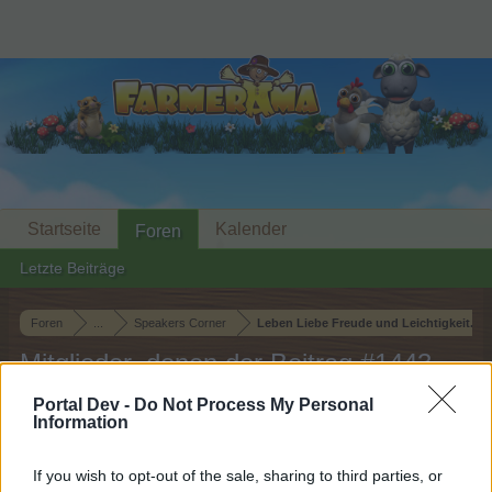
Startseite
Kalender
Foren
Letzte Beiträge
Foren
...
Speakers Corner
Leben Liebe Freude und Leichtigkeit...a
Mitglieder, denen der Beitrag #1443
gefällt
Portal Dev -
Do Not Process My Personal
Information
Liebe(r) Forum-Leser/in,
If you wish to opt-out of the sale, sharing to third parties, or