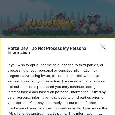
Portal Dev -
Do Not Process My Personal
Information
Startseite
Kalender
Foren
Letzte Beiträge
If you wish to opt-out of the sale, sharing to third parties, or
processing of your personal or sensitive information for
targeted advertising by us, please use the below opt-out
Foren
...
Speakers Corner
Die lustige Kantine (9)
section to confirm your selection. Please note that after your
Mitglieder, denen der Beitrag #2775
opt-out request is processed you may continue seeing
gefällt
interest-based ads based on personal information utilized by
us or personal information disclosed to third parties prior to
your opt-out. You may separately opt-out of the further
Liebe(r) Forum-Leser/in,
disclosure of your personal information by third parties on the
IAB’s list of downstream participants. This information may