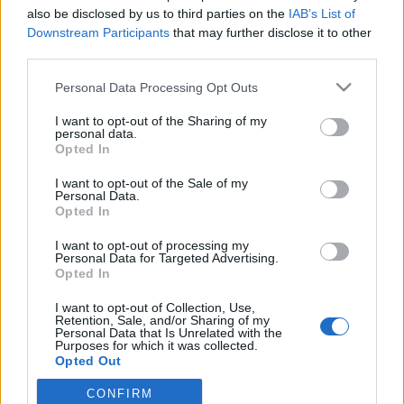
wenn Du in diesem Forum aktiv an den
also be disclosed by us to third parties on the
IAB’s List of
Gesprächen teilnehmen oder eigene Themen
Downstream Participants
that may further disclose it to other
starten möchtest, musst Du Dich bitte zunächst
third parties.
im Spiel einloggen. Falls Du noch keinen
Spielaccount besitzt, bitte registriere Dich neu.
Personal Data Processing Opt Outs
Wir freuen uns auf Deinen nächsten Besuch in
unserem Forum!
„Zum Spiel“
I want to opt-out of the Sharing of my
personal data.
Opted In
Thema:
Die lustige Kantine (9)
crissicrissi
4 Mai 2026
I want to opt-out of the Sale of my
Personal Data.
Lebende Forenlegende
Beiträge:
47.680
Zustimmungen:
224.007
Punkte für Erfolge:
6.000
Opted In
tanto01
4 Mai 2026
I want to opt-out of processing my
Personal Data for Targeted Advertising.
Lebende Forenlegende
Opted In
Beiträge:
14.348
Zustimmungen:
54.053
Punkte für Erfolge:
6.000
I want to opt-out of Collection, Use,
mone-vogt
4 Mai 2026
Retention, Sale, and/or Sharing of my
Personal Data that Is Unrelated with the
Lebende Forenlegende
, weiblich
Purposes for which it was collected.
Beiträge:
34.416
Zustimmungen:
145.555
Punkte für Erfolge:
6.000
Opted Out
trizi2
4 Mai 2026
CONFIRM