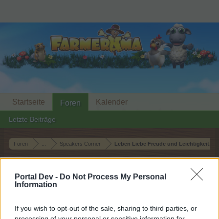
Startseite
Kalender
Foren
Letzte Beiträge
Foren
...
Speakers Corner
Leben Liebe Freude und Leichtigkeit...a
Mitglieder, denen der Beitrag #1446
gefällt
Portal Dev -
Do Not Process My Personal
Information
Liebe(r) Forum-Leser/in,
If you wish to opt-out of the sale, sharing to third parties, or
processing of your personal or sensitive information for