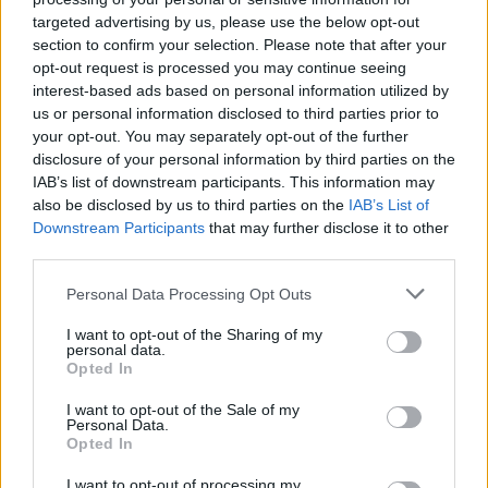
wenn Du in diesem Forum aktiv an den
targeted advertising by us, please use the below opt-out
Gesprächen teilnehmen oder eigene Themen
section to confirm your selection. Please note that after your
starten möchtest, musst Du Dich bitte zunächst
opt-out request is processed you may continue seeing
im Spiel einloggen. Falls Du noch keinen
interest-based ads based on personal information utilized by
Spielaccount besitzt, bitte registriere Dich neu.
us or personal information disclosed to third parties prior to
Wir freuen uns auf Deinen nächsten Besuch in
your opt-out. You may separately opt-out of the further
unserem Forum!
„Zum Spiel“
disclosure of your personal information by third parties on the
Thema:
Leben Liebe Freude und Leichtigkeit...auf geht's, lasst Uns im 35. ten
IAB’s list of downstream participants. This information may
Wohnzimmer weiterrocken :)
also be disclosed by us to third parties on the
IAB’s List of
Gaby-Nuss
6 Mai 2026
Downstream Participants
that may further disclose it to other
third parties.
Forenhalbgott
, weiblich
Beiträge:
1.762
Zustimmungen:
11.594
Punkte für Erfolge:
2.000
Personal Data Processing Opt Outs
Bela486
5 Mai 2026
I want to opt-out of the Sharing of my
Lebende Forenlegende
, weiblich, <
personal data.
Beiträge:
54.085
Zustimmungen:
152.119
Punkte für Erfolge:
6.000
Opted In
Sweet_Bubble
4 Mai 2026
I want to opt-out of the Sale of my
Lebende Forenlegende
Personal Data.
Beiträge:
159.903
Zustimmungen:
686.047
Punkte für Erfolge:
Opted In
6.000
I want to opt-out of processing my