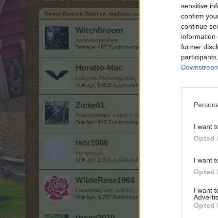
sensitive in
Thema:
Baracke (Tabellen, Analysen und Smalltalk) XVII
confirm you
continue se
Witchbroom
information 
Ausnahmetalent
further disc
Beiträge:
457
Zustimmungen:
3.376
Punkte für Erfolge:
500
participants
Horatio-Mac
Downstream 
Lebende Forenlegende
, weiblich
Beiträge:
9.622
Zustimmungen:
10.724
Punkte für Erfolge:
6
Zicke61
Persona
Boardveteran
, weiblich, 65, <
Beiträge:
940
Zustimmungen:
14.376
Punkte für Erfolge:
950
I want t
Opted 
isor1966
Forenfreak
I want t
Beiträge:
2.913
Zustimmungen:
22.366
Punkte für Erfolge:
3
Opted 
WildeRose1964
I want 
Forenhalbgott
, weiblich, <
Advertis
Beiträge:
1.787
Zustimmungen:
22.580
Punkte für Erfolge:
2
Opted 
tbone2010