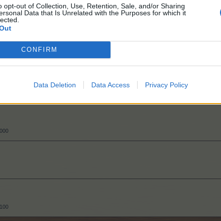
o opt-out of Collection, Use, Retention, Sale, and/or Sharing
ersonal Data that Is Unrelated with the Purposes for which it
150
lected.
Out
CONFIRM
6.000
Data Deletion
Data Access
Privacy Policy
.300
.000
.100