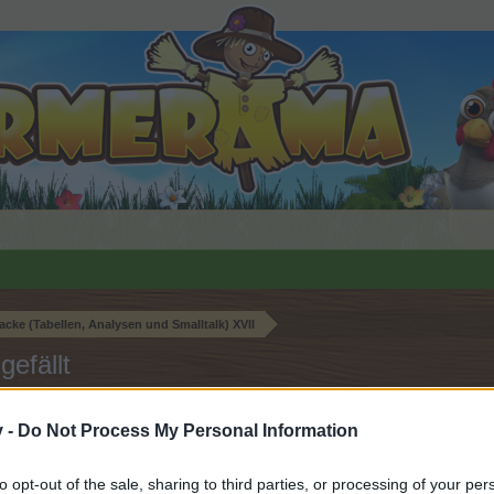
acke (Tabellen, Analysen und Smalltalk) XVII
gefällt
v -
Do Not Process My Personal Information
n teilnehmen oder eigene Themen starten möchtest, musst D
to opt-out of the sale, sharing to third parties, or processing of your per
e registriere Dich neu. Wir freuen uns auf Deinen nächsten 