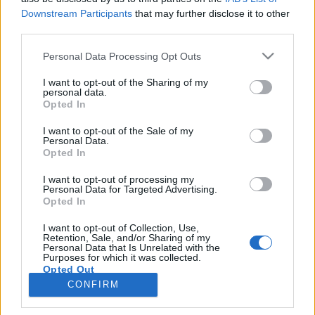
wenn Du in diesem Forum aktiv an den
Downstream Participants
that may further disclose it to other
Gesprächen teilnehmen oder eigene Themen
third parties.
starten möchtest, musst Du Dich bitte zunächst
im Spiel einloggen. Falls Du noch keinen
Personal Data Processing Opt Outs
Spielaccount besitzt, bitte registriere Dich neu.
Wir freuen uns auf Deinen nächsten Besuch in
I want to opt-out of the Sharing of my
unserem Forum!
„Zum Spiel“
personal data.
Opted In
Thema:
Die lustigsten Bilder (5)
I want to opt-out of the Sale of my
*schokolade61*
5 Mai 2026
Personal Data.
Opted In
Lebende Forenlegende
Beiträge:
150.661
Zustimmungen:
323.153
Punkte für Erfolge:
6.000
I want to opt-out of processing my
Personal Data for Targeted Advertising.
Magitta7070
5 Mai 2026
Opted In
Lebende Forenlegende
, weiblich
I want to opt-out of Collection, Use,
Beiträge:
141.150
Zustimmungen:
630.379
Punkte für Erfolge:
Retention, Sale, and/or Sharing of my
6.000
Personal Data that Is Unrelated with the
Purposes for which it was collected.
mone-vogt
5 Mai 2026
Opted Out
Lebende Forenlegende
, weiblich
CONFIRM
Beiträge:
34.425
Zustimmungen:
145.590
Punkte für Erfolge:
6.000