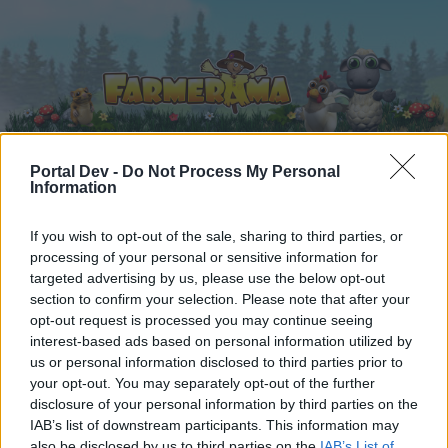
Portal Dev -
Do Not Process My Personal
Information
Startseite
Kalender
Foren
If you wish to opt-out of the sale, sharing to third parties, or
Letzte Beiträge
processing of your personal or sensitive information for
targeted advertising by us, please use the below opt-out
Foren
...
Archiv Rest
Die lustigsten Bilder (5)
section to confirm your selection. Please note that after your
opt-out request is processed you may continue seeing
Mitglieder, denen der Beitrag #4538
interest-based ads based on personal information utilized by
gefällt
us or personal information disclosed to third parties prior to
your opt-out. You may separately opt-out of the further
disclosure of your personal information by third parties on the
Liebe(r) Forum-Leser/in,
IAB’s list of downstream participants. This information may
also be disclosed by us to third parties on the
IAB’s List of