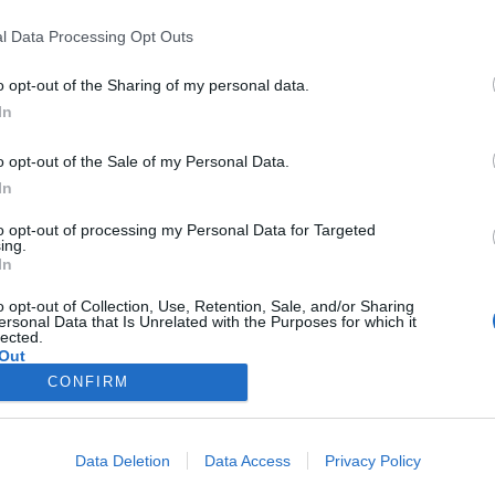
l Data Processing Opt Outs
o opt-out of the Sharing of my personal data.
e:
6.000
In
o opt-out of the Sale of my Personal Data.
In
e:
6.000
to opt-out of processing my Personal Data for Targeted
ing.
In
e:
6.000
o opt-out of Collection, Use, Retention, Sale, and/or Sharing
ersonal Data that Is Unrelated with the Purposes for which it
lected.
Out
6.000
CONFIRM
Data Deletion
Data Access
Privacy Policy