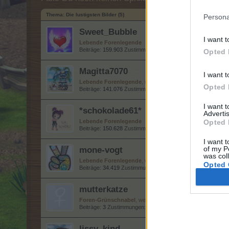
Thema:
Die lustigsten Bilder (5)
Persona
Sweet_Bubble
I want t
Lebende Forenlegende
Beiträge:
159.903
Zustimmungen:
686.031
Punkte für Erfolg
Opted 
Magitta7070
I want t
Lebende Forenlegende
, weiblich
Opted 
Beiträge:
141.076
Zustimmungen:
630.168
Punkte für Erfolg
I want 
*schokolade61*
Advertis
Lebende Forenlegende
Opted 
Beiträge:
150.628
Zustimmungen:
323.069
Punkte für Erfolg
I want t
mone-vogt
of my P
was col
Lebende Forenlegende
, weiblich
Opted 
Beiträge:
34.419
Zustimmungen:
145.568
Punkte für Erfolge:
mutterkatze
Foren-Grünschnabel
, weiblich
Beiträge:
3
Zustimmungen:
1
Punkte für Erfolge:
10
lissy_kind