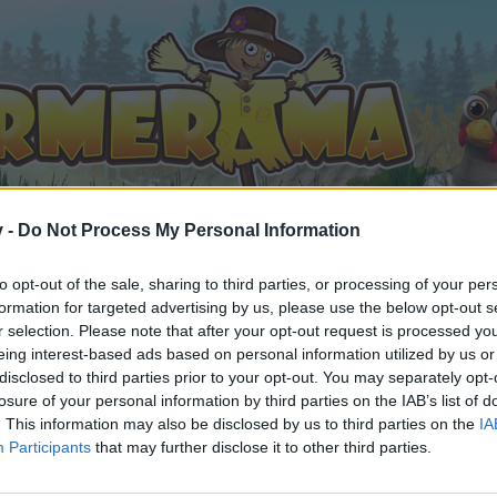
v -
Do Not Process My Personal Information
to opt-out of the sale, sharing to third parties, or processing of your per
formation for targeted advertising by us, please use the below opt-out s
ilder (5)
r selection. Please note that after your opt-out request is processed y
eing interest-based ads based on personal information utilized by us or
 gefällt
disclosed to third parties prior to your opt-out. You may separately opt-
losure of your personal information by third parties on the IAB’s list of
. This information may also be disclosed by us to third parties on the
IA
Participants
that may further disclose it to other third parties.
n teilnehmen oder eigene Themen starten möchtest, musst D
e registriere Dich neu. Wir freuen uns auf Deinen nächsten 