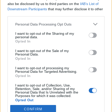
wenn Du in diesem Forum aktiv an den
also be disclosed by us to third parties on the
IAB’s List of
Gesprächen teilnehmen oder eigene Themen
Downstream Participants
that may further disclose it to other
starten möchtest, musst Du Dich bitte zunächst
third parties.
im Spiel einloggen. Falls Du noch keinen
Spielaccount besitzt, bitte registriere Dich neu.
Personal Data Processing Opt Outs
Wir freuen uns auf Deinen nächsten Besuch in
unserem Forum!
„Zum Spiel“
I want to opt-out of the Sharing of my
personal data.
Opted In
Thema:
>>> die Marktgeier starten wieder durch (9) >>>
Bommelchen2
14 Mai 2026
I want to opt-out of the Sale of my
Personal Data.
Kaiser des Forums
Beiträge:
3.371
Zustimmungen:
25.321
Punkte für Erfolge:
4.100
Opted In
Witchbroom
8 Mai 2026
I want to opt-out of processing my
Personal Data for Targeted Advertising.
Ausnahmetalent
Opted In
Beiträge:
457
Zustimmungen:
3.376
Punkte für Erfolge:
500
I want to opt-out of Collection, Use,
U19600
7 Mai 2026
Retention, Sale, and/or Sharing of my
Personal Data that Is Unrelated with the
Lebende Forenlegende
, weiblich
Purposes for which it was collected.
Beiträge:
14.456
Zustimmungen:
81.139
Punkte für Erfolge:
6.000
Opted Out
erna17
6 Mai 2026
CONFIRM