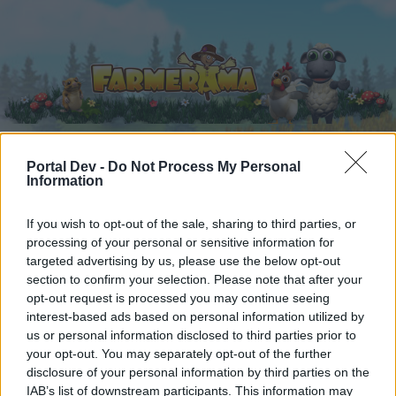
Portal Dev -
Do Not Process My Personal
Information
Startseite
Kalender
Foren
Letzte Beiträge
If you wish to opt-out of the sale, sharing to third parties, or
processing of your personal or sensitive information for
targeted advertising by us, please use the below opt-out
Foren
...
>>> die Marktgeier starten wieder durch (9) >>>
section to confirm your selection. Please note that after your
Mitglieder, denen der Beitrag #1868
opt-out request is processed you may continue seeing
gefällt
interest-based ads based on personal information utilized by
us or personal information disclosed to third parties prior to
your opt-out. You may separately opt-out of the further
Liebe(r) Forum-Leser/in,
disclosure of your personal information by third parties on the
IAB’s list of downstream participants. This information may