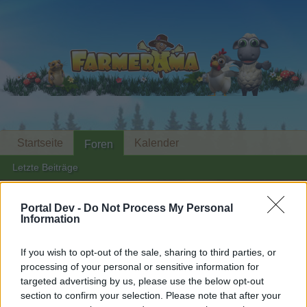
Startseite
Kalender
Foren
Letzte Beiträge
Foren
...
Stammtisch für Marktnummernsucher XXII
Portal Dev -
Do Not Process My Personal
Information
Mitglieder, denen der Beitrag #1792
gefällt
If you wish to opt-out of the sale, sharing to third parties, or
processing of your personal or sensitive information for
targeted advertising by us, please use the below opt-out
Liebe(r) Forum-Leser/in,
section to confirm your selection. Please note that after your