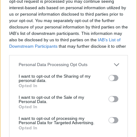
opt-out request is processed you may continue seeing
wenn Du in diesem Forum aktiv an den
interest-based ads based on personal information utilized by
Gesprächen teilnehmen oder eigene Themen
us or personal information disclosed to third parties prior to
starten möchtest, musst Du Dich bitte zunächst
your opt-out. You may separately opt-out of the further
im Spiel einloggen. Falls Du noch keinen
disclosure of your personal information by third parties on the
Spielaccount besitzt, bitte registriere Dich neu.
IAB’s list of downstream participants. This information may
Wir freuen uns auf Deinen nächsten Besuch in
also be disclosed by us to third parties on the
IAB’s List of
unserem Forum!
„Zum Spiel“
Downstream Participants
that may further disclose it to other
Thema:
Stammtisch für Marktnummernsucher XXII
third parties.
lisbeth61
9 Mai 2026
Personal Data Processing Opt Outs
Freiherr des Forums
, weiblich
Beiträge:
776
Zustimmungen:
9.302
Punkte für Erfolge:
850
I want to opt-out of the Sharing of my
personal data.
Kahlestra
8 Mai 2026
Opted In
Allwissendes Orakel
, weiblich
Beiträge:
4.669
Zustimmungen:
89.886
Punkte für Erfolge:
4.900
I want to opt-out of the Sale of my
Personal Data.
Opted In
Quark0815
7 Mai 2026
Foren-Herzog
I want to opt-out of processing my
Beiträge:
674
Zustimmungen:
11.757
Punkte für Erfolge:
750
Personal Data for Targeted Advertising.
Opted In
LottaMR1
7 Mai 2026