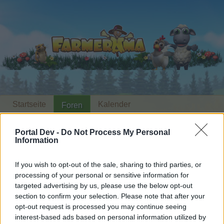
Startseite
Kalender
Foren
Letzte Beiträge
Portal Dev -
Do Not Process My Personal
Information
Foren
...
Stammtisch für Marktnummernsucher XXII
Mitglieder, denen der Beitrag #1803
If you wish to opt-out of the sale, sharing to third parties, or
processing of your personal or sensitive information for
gefällt
targeted advertising by us, please use the below opt-out
section to confirm your selection. Please note that after your
Liebe(r) Forum-Leser/in,
opt-out request is processed you may continue seeing
interest-based ads based on personal information utilized by