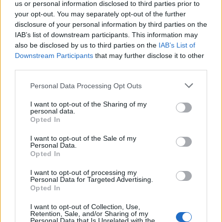
wenn Du in diesem Forum aktiv an den
us or personal information disclosed to third parties prior to
Gesprächen teilnehmen oder eigene Themen
your opt-out. You may separately opt-out of the further
starten möchtest, musst Du Dich bitte zunächst
disclosure of your personal information by third parties on the
im Spiel einloggen. Falls Du noch keinen
IAB’s list of downstream participants. This information may
Spielaccount besitzt, bitte registriere Dich neu.
also be disclosed by us to third parties on the
IAB’s List of
Wir freuen uns auf Deinen nächsten Besuch in
Downstream Participants
that may further disclose it to other
unserem Forum!
„Zum Spiel“
third parties.
Thema:
Stammtisch für Marktnummernsucher XXII
Personal Data Processing Opt Outs
schlewi
8 Mai 2026
I want to opt-out of the Sharing of my
Lebende Forenlegende
, männlich, <
personal data.
Beiträge:
17.075
Zustimmungen:
175.417
Punkte für Erfolge:
6.000
Opted In
Kahlestra
8 Mai 2026
I want to opt-out of the Sale of my
Personal Data.
Allwissendes Orakel
, weiblich
Opted In
Beiträge:
4.665
Zustimmungen:
89.857
Punkte für Erfolge:
4.900
I want to opt-out of processing my
*Sternchen*1
7 Mai 2026
Personal Data for Targeted Advertising.
Forenhalbgott
, weiblich
Opted In
Beiträge:
1.850
Zustimmungen:
39.664
Punkte für Erfolge:
2.000
I want to opt-out of Collection, Use,
lotte27.
7 Mai 2026
Retention, Sale, and/or Sharing of my
Personal Data that Is Unrelated with the