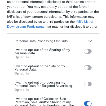
wenn Du in diesem Forum aktiv an den
us or personal information disclosed to third parties prior to
Gesprächen teilnehmen oder eigene Themen
your opt-out. You may separately opt-out of the further
starten möchtest, musst Du Dich bitte zunächst
disclosure of your personal information by third parties on the
im Spiel einloggen. Falls Du noch keinen
IAB’s list of downstream participants. This information may
Spielaccount besitzt, bitte registriere Dich neu.
also be disclosed by us to third parties on the
IAB’s List of
Wir freuen uns auf Deinen nächsten Besuch in
Downstream Participants
that may further disclose it to other
unserem Forum!
„Zum Spiel“
third parties.
Thema:
Stammtisch für Marktnummernsucher XXII
Personal Data Processing Opt Outs
*Sternchen*1
8 Mai 2026
I want to opt-out of the Sharing of my
Forenhalbgott
, weiblich
personal data.
Beiträge:
1.850
Zustimmungen:
39.670
Punkte für Erfolge:
2.000
Opted In
schlewi
8 Mai 2026
I want to opt-out of the Sale of my
Personal Data.
Lebende Forenlegende
, männlich, <
Opted In
Beiträge:
17.077
Zustimmungen:
175.444
Punkte für Erfolge:
6.000
I want to opt-out of processing my
Kahlestra
8 Mai 2026
Personal Data for Targeted Advertising.
Allwissendes Orakel
, weiblich
Opted In
Beiträge:
4.666
Zustimmungen:
89.862
Punkte für Erfolge:
4.900
I want to opt-out of Collection, Use,
lotte27.
8 Mai 2026
Retention, Sale, and/or Sharing of my
Personal Data that Is Unrelated with the