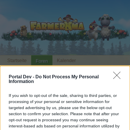
Startseite
Kalender
Foren
Letzte Beiträge
Portal Dev -
Do Not Process My Personal
Information
Foren
...
Stammtisch für Marktnummernsucher XXII
Mitglieder, denen der Beitrag #1817
If you wish to opt-out of the sale, sharing to third parties, or
processing of your personal or sensitive information for
gefällt
targeted advertising by us, please use the below opt-out
section to confirm your selection. Please note that after your
Liebe(r) Forum-Leser/in,
opt-out request is processed you may continue seeing
interest-based ads based on personal information utilized by