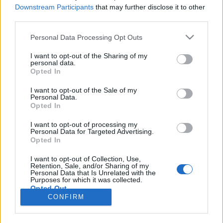
wenn Du in diesem Forum aktiv an den
Downstream Participants
that may further disclose it to other
Gesprächen teilnehmen oder eigene Themen
third parties.
starten möchtest, musst Du Dich bitte zunächst
im Spiel einloggen. Falls Du noch keinen
Personal Data Processing Opt Outs
Spielaccount besitzt, bitte registriere Dich neu.
Wir freuen uns auf Deinen nächsten Besuch in
I want to opt-out of the Sharing of my
personal data.
unserem Forum!
„Zum Spiel“
Opted In
Thema:
(DT) Grüße und gute Wünsche quer durchs Jahr
I want to opt-out of the Sale of my
eleysa01
10 Mai 2026
Personal Data.
Opted In
Lebende Forenlegende
, weiblich
Beiträge:
8.566
Zustimmungen:
56.795
Punkte für Erfolge:
6.000
I want to opt-out of processing my
Personal Data for Targeted Advertising.
Bela486
10 Mai 2026
Opted In
Lebende Forenlegende
, weiblich, <
Beiträge:
54.108
Zustimmungen:
152.190
Punkte für Erfolge:
6.000
I want to opt-out of Collection, Use,
Retention, Sale, and/or Sharing of my
Personal Data that Is Unrelated with the
Nunuk
10 Mai 2026
Purposes for which it was collected.
Lebende Forenlegende
, weiblich
Opted Out
Beiträge:
17.624
Zustimmungen:
60.551
Punkte für Erfolge:
6.000
CONFIRM
lissy_kind
10 Mai 2026