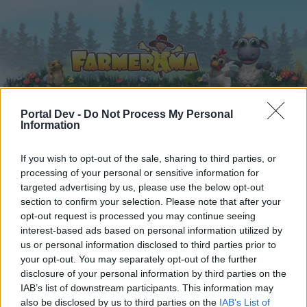
Portal Dev -
Do Not Process My Personal
Information
Startseite
Kalender
Foren
If you wish to opt-out of the sale, sharing to third parties, or
Letzte Beiträge
processing of your personal or sensitive information for
targeted advertising by us, please use the below opt-out
section to confirm your selection. Please note that after your
Foren
...
(DT) Grüße und gute Wünsche quer durchs Jahr
opt-out request is processed you may continue seeing
Mitglieder, denen der Beitrag #1958
interest-based ads based on personal information utilized by
gefällt
us or personal information disclosed to third parties prior to
your opt-out. You may separately opt-out of the further
disclosure of your personal information by third parties on the
Liebe(r) Forum-Leser/in,
IAB’s list of downstream participants. This information may
also be disclosed by us to third parties on the
IAB’s List of