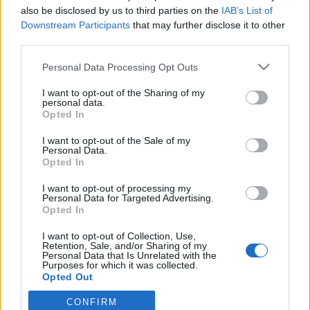
wenn Du in diesem Forum aktiv an den
also be disclosed by us to third parties on the
IAB’s List of
Gesprächen teilnehmen oder eigene Themen
Downstream Participants
that may further disclose it to other
starten möchtest, musst Du Dich bitte zunächst
third parties.
im Spiel einloggen. Falls Du noch keinen
Spielaccount besitzt, bitte registriere Dich neu.
Personal Data Processing Opt Outs
Wir freuen uns auf Deinen nächsten Besuch in
unserem Forum!
„Zum Spiel“
I want to opt-out of the Sharing of my
personal data.
Opted In
Thema:
Die kleine Kneipe XXXI
jemesa53
6 Juni 2026
I want to opt-out of the Sale of my
Personal Data.
Lebende Forenlegende
, weiblich
Beiträge:
6.558
Zustimmungen:
38.507
Punkte für Erfolge:
6.000
Opted In
Mausi1004
5 Juni 2026
I want to opt-out of processing my
Personal Data for Targeted Advertising.
Foren-Graf
, weiblich
Opted In
Beiträge:
1.038
Zustimmungen:
3.336
Punkte für Erfolge:
1.150
I want to opt-out of Collection, Use,
.cvzbaer.
3 Juni 2026
Retention, Sale, and/or Sharing of my
Personal Data that Is Unrelated with the
Lebende Forenlegende
Purposes for which it was collected.
Beiträge:
17.276
Zustimmungen:
76.965
Punkte für Erfolge:
6.000
Opted Out
schlomil
2 Juni 2026
CONFIRM