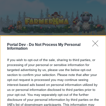
Portal Dev -
Do Not Process My Personal
Information
Startseite
Kalender
Foren
Letzte Beiträge
If you wish to opt-out of the sale, sharing to third parties, or
processing of your personal or sensitive information for
targeted advertising by us, please use the below opt-out
Foren
...
Speakers Corner
Die kleine Kneipe XXXI
section to confirm your selection. Please note that after your
Mitglieder, denen der Beitrag #3794
opt-out request is processed you may continue seeing
gefällt
interest-based ads based on personal information utilized by
us or personal information disclosed to third parties prior to
your opt-out. You may separately opt-out of the further
Liebe(r) Forum-Leser/in,
disclosure of your personal information by third parties on the
IAB’s list of downstream participants. This information may