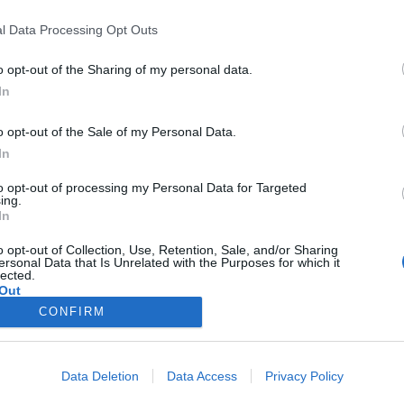
l Data Processing Opt Outs
o opt-out of the Sharing of my personal data.
6.000
In
o opt-out of the Sale of my Personal Data.
In
.000
to opt-out of processing my Personal Data for Targeted
ing.
In
6.000
o opt-out of Collection, Use, Retention, Sale, and/or Sharing
ersonal Data that Is Unrelated with the Purposes for which it
lected.
Out
6.000
CONFIRM
.100
Data Deletion
Data Access
Privacy Policy