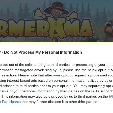
v -
Do Not Process My Personal Information
to opt-out of the sale, sharing to third parties, or processing of your per
formation for targeted advertising by us, please use the below opt-out s
 die Marktgeier starten wieder durch (9) >>>
r selection. Please note that after your opt-out request is processed y
eing interest-based ads based on personal information utilized by us or
 gefällt
disclosed to third parties prior to your opt-out. You may separately opt-
losure of your personal information by third parties on the IAB’s list of
. This information may also be disclosed by us to third parties on the
IA
Participants
that may further disclose it to other third parties.
n teilnehmen oder eigene Themen starten möchtest, musst D
e registriere Dich neu. Wir freuen uns auf Deinen nächsten 