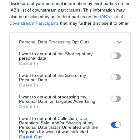
wenn Du in diesem Forum aktiv an den
disclosure of your personal information by third parties on the
Gesprächen teilnehmen oder eigene Themen
IAB’s list of downstream participants. This information may
starten möchtest, musst Du Dich bitte zunächst
also be disclosed by us to third parties on the
IAB’s List of
im Spiel einloggen. Falls Du noch keinen
Downstream Participants
that may further disclose it to other
Spielaccount besitzt, bitte registriere Dich neu.
third parties.
Wir freuen uns auf Deinen nächsten Besuch in
unserem Forum!
„Zum Spiel“
Personal Data Processing Opt Outs
Thema:
>>> die Marktgeier starten wieder durch (9) >>>
I want to opt-out of the Sharing of my
personal data.
GretchensHof
4 Juni 2026
Opted In
Lebende Forenlegende
, weiblich
Beiträge:
10.581
Zustimmungen:
87.671
Punkte für Erfolge:
6.000
I want to opt-out of the Sale of my
Personal Data.
Opted In
Hubertchen
4 Juni 2026
Lebende Forenlegende
I want to opt-out of processing my
Beiträge:
6.312
Zustimmungen:
47.336
Punkte für Erfolge:
6.000
Personal Data for Targeted Advertising.
Opted In
Eisi63
4 Juni 2026
Lebende Forenlegende
, weiblich
I want to opt-out of Collection, Use,
Beiträge:
18.485
Zustimmungen:
161.696
Punkte für Erfolge:
6.000
Retention, Sale, and/or Sharing of my
Personal Data that Is Unrelated with the
Purposes for which it was collected.
marita363
3 Juni 2026
Opted Out