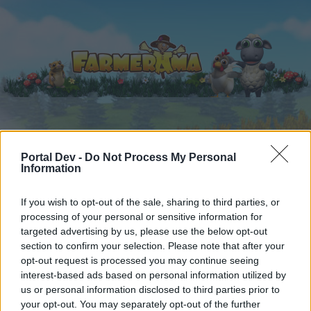
Startseite
Kalender
Foren
Portal Dev -
Do Not Process My Personal
Information
Letzte Beiträge
If you wish to opt-out of the sale, sharing to third parties, or
Foren
...
>>> die Marktgeier starten wieder durch (9) >>>
processing of your personal or sensitive information for
Mitglieder, denen der Beitrag #2087
targeted advertising by us, please use the below opt-out
section to confirm your selection. Please note that after your
gefällt
opt-out request is processed you may continue seeing
interest-based ads based on personal information utilized by
Liebe(r) Forum-Leser/in,
us or personal information disclosed to third parties prior to
your opt-out. You may separately opt-out of the further