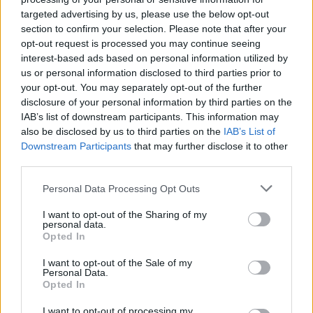
wenn Du in diesem Forum aktiv an den
targeted advertising by us, please use the below opt-out
Gesprächen teilnehmen oder eigene Themen
section to confirm your selection. Please note that after your
starten möchtest, musst Du Dich bitte zunächst
opt-out request is processed you may continue seeing
im Spiel einloggen. Falls Du noch keinen
interest-based ads based on personal information utilized by
Spielaccount besitzt, bitte registriere Dich neu.
us or personal information disclosed to third parties prior to
Wir freuen uns auf Deinen nächsten Besuch in
your opt-out. You may separately opt-out of the further
unserem Forum!
„Zum Spiel“
disclosure of your personal information by third parties on the
Thema:
Leben Liebe Freude und Leichtigkeit...auf geht's, lasst Uns im 35. ten
IAB’s list of downstream participants. This information may
Wohnzimmer weiterrocken :)
also be disclosed by us to third parties on the
IAB’s List of
Bela486
9 Juni 2026
Downstream Participants
that may further disclose it to other
third parties.
Lebende Forenlegende
, weiblich, <
Beiträge:
54.108
Zustimmungen:
152.190
Punkte für Erfolge:
6.000
Personal Data Processing Opt Outs
Linde1956
5 Juni 2026
I want to opt-out of the Sharing of my
Lebende Forenlegende
, weiblich
personal data.
Beiträge:
11.624
Zustimmungen:
88.636
Punkte für Erfolge:
6.000
Opted In
KleinBrain
4 Juni 2026
I want to opt-out of the Sale of my
Lebende Forenlegende
, männlich, 70, <
Personal Data.
Beiträge:
12.055
Zustimmungen:
49.562
Punkte für Erfolge:
6.000
Opted In
Gaby-Nuss
4 Juni 2026
I want to opt-out of processing my