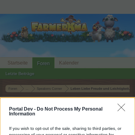
Startseite
Kalender
Foren
Letzte Beiträge
Foren
...
Speakers Corner
Leben Liebe Freude und Leichtigkeit...a
Mitglieder, denen der Beitrag #1872
gefällt
Portal Dev -
Do Not Process My Personal
Information
Liebe(r) Forum-Leser/in,
If you wish to opt-out of the sale, sharing to third parties, or
processing of your personal or sensitive information for