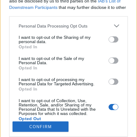
also be disclosed by us to third parties on the
IAB’s List of
wenn Du in diesem Forum aktiv an den
Downstream Participants
that may further disclose it to other
Gesprächen teilnehmen oder eigene Themen
third parties.
starten möchtest, musst Du Dich bitte zunächst
im Spiel einloggen. Falls Du noch keinen
Personal Data Processing Opt Outs
Spielaccount besitzt, bitte registriere Dich neu.
Wir freuen uns auf Deinen nächsten Besuch in
I want to opt-out of the Sharing of my
unserem Forum!
„Zum Spiel“
personal data.
Opted In
Thema:
Die schönsten Smilies aller Zeiten :-) 12
I want to opt-out of the Sale of my
Magitta7070
5 Juni 2026
Personal Data.
Lebende Forenlegende
, weiblich
Opted In
Beiträge:
141.149
Zustimmungen:
630.353
Punkte für Erfolge:
6.000
I want to opt-out of processing my
Personal Data for Targeted Advertising.
*schokolade61*
5 Juni 2026
Opted In
Lebende Forenlegende
Beiträge:
150.661
Zustimmungen:
323.150
Punkte für Erfolge:
I want to opt-out of Collection, Use,
6.000
Retention, Sale, and/or Sharing of my
Personal Data that Is Unrelated with the
Purposes for which it was collected.
mone-vogt
5 Juni 2026
Opted Out
Lebende Forenlegende
, weiblich
CONFIRM
Beiträge:
34.425
Zustimmungen:
145.587
Punkte für Erfolge:
6.000