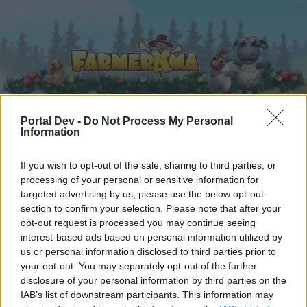
Portal Dev -
Do Not Process My Personal
Information
Startseite
Kalender
Foren
If you wish to opt-out of the sale, sharing to third parties, or
Letzte Beiträge
processing of your personal or sensitive information for
targeted advertising by us, please use the below opt-out
Foren
...
Die schönsten Smilies aller Zeiten :-) 12
section to confirm your selection. Please note that after your
Mitglieder, denen der Beitrag #1315
opt-out request is processed you may continue seeing
interest-based ads based on personal information utilized by
gefällt
us or personal information disclosed to third parties prior to
your opt-out. You may separately opt-out of the further
disclosure of your personal information by third parties on the
Liebe(r) Forum-Leser/in,
IAB’s list of downstream participants. This information may