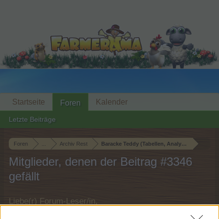
Startseite
Kalender
Foren
Letzte Beiträge
Foren
...
Archiv Rest
Baracke Teddy (Tabellen, Analysen und Smallt
Mitglieder, denen der Beitrag #3346
gefällt
Liebe(r) Forum-Leser/in,