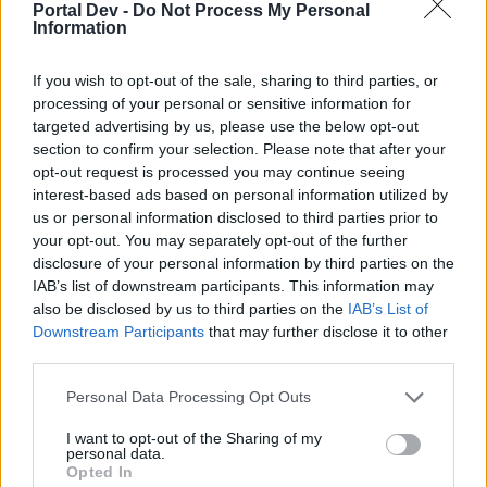
wenn Du in diesem Forum aktiv an den
Portal Dev -
Do Not Process My Personal
Information
Gesprächen teilnehmen oder eigene Themen
starten möchtest, musst Du Dich bitte zunächst
im Spiel einloggen. Falls Du noch keinen
If you wish to opt-out of the sale, sharing to third parties, or
Spielaccount besitzt, bitte registriere Dich neu.
processing of your personal or sensitive information for
Wir freuen uns auf Deinen nächsten Besuch in
targeted advertising by us, please use the below opt-out
unserem Forum!
„Zum Spiel“
section to confirm your selection. Please note that after your
opt-out request is processed you may continue seeing
Thema:
Baracke Teddy (Tabellen, Analysen und Smalltalk)
interest-based ads based on personal information utilized by
Gunny73gi
25 Februar 2015
us or personal information disclosed to third parties prior to
Lebende Forenlegende
, weiblich
your opt-out. You may separately opt-out of the further
Beiträge:
20.833
Zustimmungen:
83.880
Punkte für Erfolge:
6.000
disclosure of your personal information by third parties on the
IAB’s list of downstream participants. This information may
Susannemaya
25 Februar 2015
also be disclosed by us to third parties on the
IAB’s List of
Forenkommissar
, weiblich, <
Downstream Participants
that may further disclose it to other
Beiträge:
611
Zustimmungen:
3.816
Punkte für Erfolge:
650
third parties.
beate118
24 Februar 2015
Personal Data Processing Opt Outs
Forenbewohner
Beiträge:
247
Zustimmungen:
2.879
Punkte für Erfolge:
250
I want to opt-out of the Sharing of my
personal data.
assis-harem
24 Februar 2015
Opted In