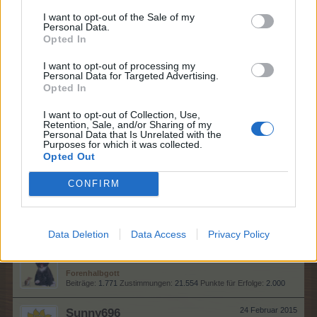
Laufenlerner
Beiträge:
36
Zustimmungen:
77
Punkte für Erfolge:
40
I want to opt-out of the Sale of my
Personal Data.
Opted In
teddyy
24 Februar 2015
Forenhalbgott
I want to opt-out of processing my
Beiträge:
1.970
Zustimmungen:
23.012
Punkte für Erfolge:
2.000
Personal Data for Targeted Advertising.
Opted In
populos
24 Februar 2015
Colonel des Forums
, weiblich
I want to opt-out of Collection, Use,
Beiträge:
1.645
Zustimmungen:
22.136
Punkte für Erfolge:
1.750
Retention, Sale, and/or Sharing of my
Personal Data that Is Unrelated with the
Purposes for which it was collected.
unawatuna1
24 Februar 2015
Opted Out
Lebende Forenlegende
, weiblich, <
Beiträge:
5.184
Zustimmungen:
62.068
Punkte für Erfolge:
6.000
CONFIRM
pmueller2
24 Februar 2015
Boardveteran
, männlich, <
Beiträge:
894
Zustimmungen:
4.929
Punkte für Erfolge:
950
Data Deletion
Data Access
Privacy Policy
kaloriechen
24 Februar 2015
Forenhalbgott
Beiträge:
1.771
Zustimmungen:
21.554
Punkte für Erfolge:
2.000
Sunny696
24 Februar 2015