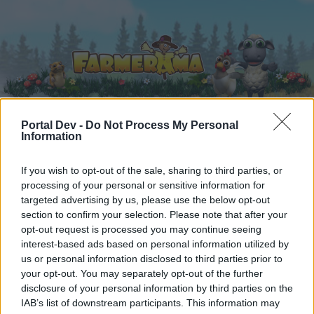
Portal Dev -
Do Not Process My Personal
Information
Startseite
Kalender
Foren
If you wish to opt-out of the sale, sharing to third parties, or
Letzte Beiträge
processing of your personal or sensitive information for
targeted advertising by us, please use the below opt-out
Foren
...
Behoben
Wolkenlinie Comic8 Event
section to confirm your selection. Please note that after your
Mitglieder, denen der Beitrag #2 gefällt
opt-out request is processed you may continue seeing
interest-based ads based on personal information utilized by
us or personal information disclosed to third parties prior to
Liebe(r) Forum-Leser/in,
your opt-out. You may separately opt-out of the further
disclosure of your personal information by third parties on the
wenn Du in diesem Forum aktiv an den
IAB’s list of downstream participants. This information may
Gesprächen teilnehmen oder eigene Themen