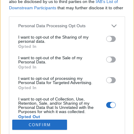
also be disclosed by us to third parties on the
IAB’s List of
starten möchtest, musst Du Dich bitte zunächst
Downstream Participants
that may further disclose it to other
im Spiel einloggen. Falls Du noch keinen
third parties.
Spielaccount besitzt, bitte registriere Dich neu.
Wir freuen uns auf Deinen nächsten Besuch in
Personal Data Processing Opt Outs
unserem Forum!
„Zum Spiel“
I want to opt-out of the Sharing of my
Thema:
Behoben
Wolkenlinie Comic8 Event
personal data.
Opted In
-Örkel-
17 Mai 2015
Boardanalytiker
, männlich, <
I want to opt-out of the Sale of my
Beiträge:
598
Zustimmungen:
1.780
Punkte für Erfolge:
600
Personal Data.
Opted In
.roxelane.
31 März 2015
I want to opt-out of processing my
Fortgeschrittener
, weiblich, <
Personal Data for Targeted Advertising.
Beiträge:
134
Zustimmungen:
492
Punkte für Erfolge:
160
Opted In
farmergio
28 März 2015
I want to opt-out of Collection, Use,
Forenexperte
, männlich, 71, <
Retention, Sale, and/or Sharing of my
Beiträge:
321
Zustimmungen:
1.031
Punkte für Erfolge:
340
Personal Data that Is Unrelated with the
Purposes for which it was collected.
Opted Out
EinStein65
27 März 2015
CONFIRM
Foren-Graf
, weiblich, <
Beiträge:
975
Zustimmungen:
2.243
Punkte für Erfolge:
1.150