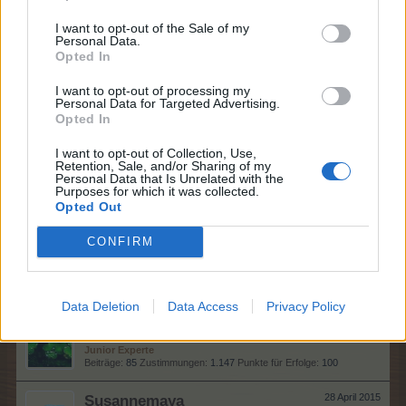
Lebende Forenlegende
, weiblich, <
Beiträge:
5.182
Zustimmungen:
62.058
Punkte für Erfolge:
6.000
I want to opt-out of the Sale of my
Personal Data.
BenniZ
28 April 2015
Opted In
Foren-Herzog
, weiblich
Beiträge:
690
Zustimmungen:
3.489
Punkte für Erfolge:
750
I want to opt-out of processing my
Personal Data for Targeted Advertising.
Opted In
PiaGab
28 April 2015
Großmeister eines Forums
, weiblich
I want to opt-out of Collection, Use,
Beiträge:
431
Zustimmungen:
4.533
Punkte für Erfolge:
450
Retention, Sale, and/or Sharing of my
Personal Data that Is Unrelated with the
zechi74
28 April 2015
Purposes for which it was collected.
Opted Out
Routinier
Beiträge:
514
Zustimmungen:
2.871
Punkte für Erfolge:
550
CONFIRM
kaloriechen
28 April 2015
Forenhalbgott
Beiträge:
1.771
Zustimmungen:
21.554
Punkte für Erfolge:
2.000
Data Deletion
Data Access
Privacy Policy
Lady-Amalthea
28 April 2015
Junior Experte
Beiträge:
85
Zustimmungen:
1.147
Punkte für Erfolge:
100
Susannemaya
28 April 2015