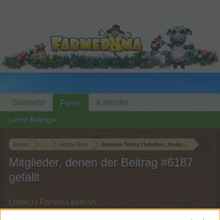
Startseite
Kalender
Foren
Letzte Beiträge
Foren
...
Archiv Rest
Baracke Teddy (Tabellen, Analysen und Smallt
Mitglieder, denen der Beitrag #6187
gefällt
Liebe(r) Forum-Leser/in,