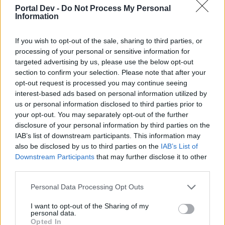
wenn Du in diesem Forum aktiv an den
Portal Dev -
Do Not Process My Personal
Gesprächen teilnehmen oder eigene Themen
Information
starten möchtest, musst Du Dich bitte zunächst
im Spiel einloggen. Falls Du noch keinen
If you wish to opt-out of the sale, sharing to third parties, or
Spielaccount besitzt, bitte registriere Dich neu.
processing of your personal or sensitive information for
Wir freuen uns auf Deinen nächsten Besuch in
targeted advertising by us, please use the below opt-out
unserem Forum!
„Zum Spiel“
section to confirm your selection. Please note that after your
opt-out request is processed you may continue seeing
Thema:
Baracke Teddy (Tabellen, Analysen und Smalltalk)
interest-based ads based on personal information utilized by
[NightShadow]
28 April 2015
us or personal information disclosed to third parties prior to
Lebende Forenlegende
, männlich, <
your opt-out. You may separately opt-out of the further
Beiträge:
10.101
Zustimmungen:
33.615
Punkte für Erfolge:
6.000
disclosure of your personal information by third parties on the
IAB’s list of downstream participants. This information may
solaria40up
28 April 2015
also be disclosed by us to third parties on the
IAB’s List of
Foren-Graf
, weiblich, <
Beiträge:
1.118
Zustimmungen:
8.798
Punkte für Erfolge:
1.150
Downstream Participants
that may further disclose it to other
third parties.
osterhase52
28 April 2015
Personal Data Processing Opt Outs
Stammspieler
Beiträge:
211
Zustimmungen:
1.399
Punkte für Erfolge:
220
I want to opt-out of the Sharing of my
personal data.
unawatuna1
28 April 2015
Opted In