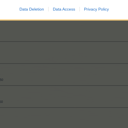
Data Deletion
Data Access
Privacy Policy
.000
350
50