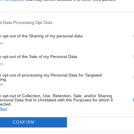
l Data Processing Opt Outs
.750
o opt-out of the Sharing of my personal data.
In
o opt-out of the Sale of my Personal Data.
.300
In
to opt-out of processing my Personal Data for Targeted
ing.
In
o opt-out of Collection, Use, Retention, Sale, and/or Sharing
ersonal Data that Is Unrelated with the Purposes for which it
.000
lected.
Out
CONFIRM
e:
6.000