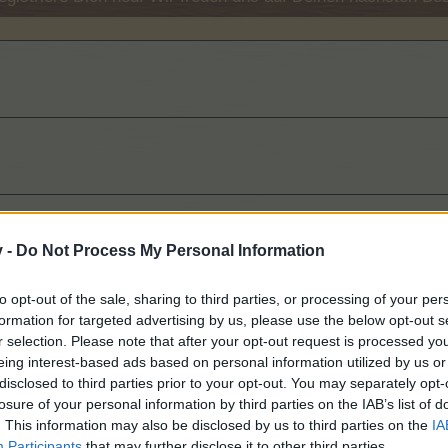
v -
Do Not Process My Personal Information
6.000
to opt-out of the sale, sharing to third parties, or processing of your per
formation for targeted advertising by us, please use the below opt-out s
r selection. Please note that after your opt-out request is processed y
eing interest-based ads based on personal information utilized by us or
disclosed to third parties prior to your opt-out. You may separately opt-
losure of your personal information by third parties on the IAB’s list of
000
. This information may also be disclosed by us to third parties on the
IA
Participants
that may further disclose it to other third parties.