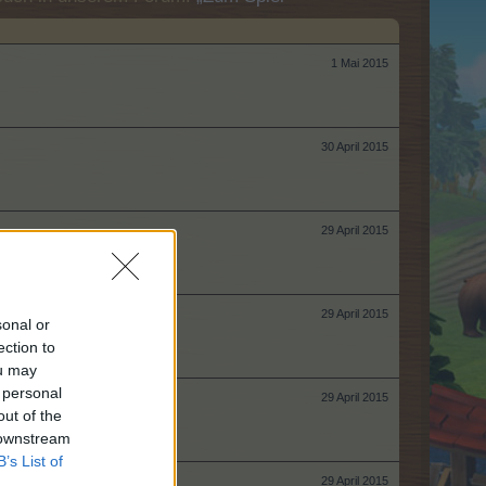
1 Mai 2015
30 April 2015
29 April 2015
29 April 2015
sonal or
ection to
ou may
 personal
29 April 2015
out of the
 downstream
B’s List of
29 April 2015