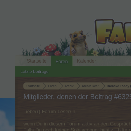
Startseite
Kalender
Foren
Letzte Beiträge
Startseite
Foren
Archiv
Archiv Rest
Baracke Teddy (
Mitglieder, denen der Beitrag #6325
Liebe(r) Forum-Leser/in,
wenn Du in diesem Forum aktiv an den Gespräche
Falls Du noch keinen Spielaccount besitzt, bitt