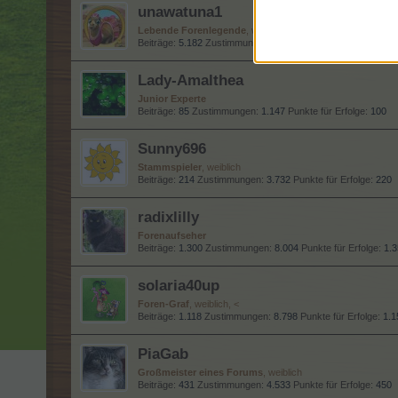
unawatuna1
Lebende Forenlegende
, weiblich, <
Beiträge:
5.182
Zustimmungen:
62.057
Punkte für Erfolge:
6
Lady-Amalthea
Junior Experte
Beiträge:
85
Zustimmungen:
1.147
Punkte für Erfolge:
100
Sunny696
Stammspieler
, weiblich
Beiträge:
214
Zustimmungen:
3.732
Punkte für Erfolge:
220
radixlilly
Forenaufseher
Beiträge:
1.300
Zustimmungen:
8.004
Punkte für Erfolge:
1.
solaria40up
Foren-Graf
, weiblich, <
Beiträge:
1.118
Zustimmungen:
8.798
Punkte für Erfolge:
1.1
PiaGab
Großmeister eines Forums
, weiblich
Beiträge:
431
Zustimmungen:
4.533
Punkte für Erfolge:
450