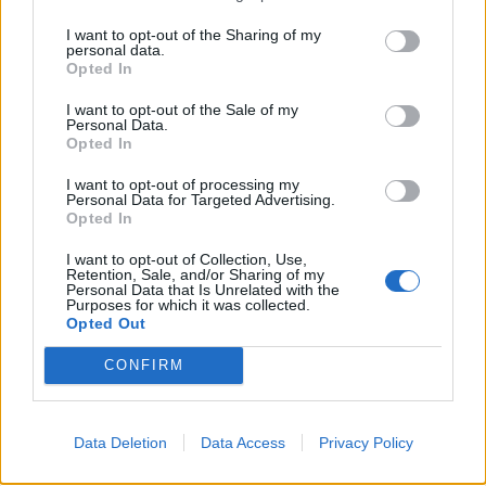
Großmeister eines Forums
, weiblich
Beiträge:
431
Zustimmungen:
4.533
Punkte für Erfolge:
450
I want to opt-out of the Sharing of my
personal data.
Schattenspinner
29 Mai 2015
Opted In
Lebende Forenlegende
Beiträge:
5.269
Zustimmungen:
22.442
Punkte für Erfolge:
6.000
I want to opt-out of the Sale of my
Personal Data.
Opted In
beere777
29 Mai 2015
Forenfreak
, weiblich
I want to opt-out of processing my
Beiträge:
2.947
Zustimmungen:
38.676
Punkte für Erfolge:
3.300
Personal Data for Targeted Advertising.
Opted In
kaloriechen
29 Mai 2015
Forenhalbgott
I want to opt-out of Collection, Use,
Beiträge:
1.771
Zustimmungen:
21.554
Punkte für Erfolge:
2.000
Retention, Sale, and/or Sharing of my
Personal Data that Is Unrelated with the
Purposes for which it was collected.
Tinka_1973
29 Mai 2015
Opted Out
Forenbewohner
Beiträge:
221
Zustimmungen:
2.794
Punkte für Erfolge:
250
CONFIRM
[NightShadow]
28 Mai 2015
Lebende Forenlegende
, männlich, <
Beiträge:
10.101
Zustimmungen:
33.615
Punkte für Erfolge:
6.000
Data Deletion
Data Access
Privacy Policy
zechi74
28 Mai 2015