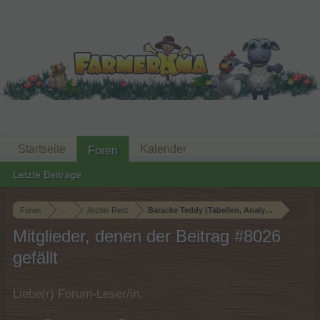
Startseite
Kalender
Foren
Letzte Beiträge
Foren
...
Archiv Rest
Baracke Teddy (Tabellen, Analysen und Smallt
Mitglieder, denen der Beitrag #8026
gefällt
Liebe(r) Forum-Leser/in,