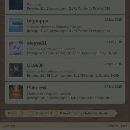
Routinier
Beiträge:
514
Zustimmungen:
2.871
Punkte für Erfolge:
550
bigpappa
28 Mai 2015
Großmeister eines Forums
, männlich
Beiträge:
413
Zustimmungen:
3.224
Punkte für Erfolge:
450
eleysa01
28 Mai 2015
Lebende Forenlegende
, weiblich
Beiträge:
8.566
Zustimmungen:
56.795
Punkte für Erfolge:
6.000
U19600
28 Mai 2015
Lebende Forenlegende
, weiblich
Beiträge:
14.459
Zustimmungen:
81.145
Punkte für Erfolge:
6.000
Palme54
28 Mai 2015
Freiherr des Forums
, weiblich
Beiträge:
761
Zustimmungen:
11.936
Punkte für Erfolge:
850
Foren
...
Archiv Rest
Baracke Teddy (Tabellen, Analysen und Smallt
Deutsch
Kontakt
Hilfe