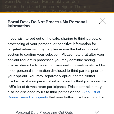
wenn Du in diesem Forum aktiv an den
Gesprächen teilnehmen oder eigene Themen
starten möchtest, musst Du Dich bitte zunächst
im Spiel einloggen. Falls Du noch keinen
Portal Dev -
Do Not Process My Personal
Spielaccount besitzt, bitte registriere Dich neu.
Information
Wir freuen uns auf Deinen nächsten Besuch in
unserem Forum!
„Zum Spiel“
If you wish to opt-out of the sale, sharing to third parties, or
Thema:
Baracke Teddy (Tabellen, Analysen und Smalltalk)
processing of your personal or sensitive information for
targeted advertising by us, please use the below opt-out
beate118
31 Mai 2015
section to confirm your selection. Please note that after your
Forenbewohner
Beiträge:
247
Zustimmungen:
2.879
Punkte für Erfolge:
250
opt-out request is processed you may continue seeing
interest-based ads based on personal information utilized by
unawatuna1
29 Mai 2015
us or personal information disclosed to third parties prior to
Lebende Forenlegende
, weiblich, <
your opt-out. You may separately opt-out of the further
Beiträge:
5.184
Zustimmungen:
62.060
Punkte für Erfolge:
6.000
disclosure of your personal information by third parties on the
IAB’s list of downstream participants. This information may
Lady-Amalthea
29 Mai 2015
also be disclosed by us to third parties on the
IAB’s List of
Junior Experte
Downstream Participants
that may further disclose it to other
Beiträge:
85
Zustimmungen:
1.147
Punkte für Erfolge:
100
third parties.
PiaGab
29 Mai 2015
Personal Data Processing Opt Outs