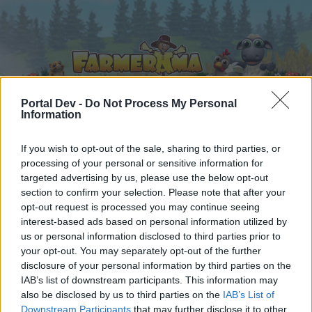
Portal Dev -
Do Not Process My Personal
Information
Startseite
Foren
Kalender
If you wish to opt-out of the sale, sharing to third parties, or
processing of your personal or sensitive information for
targeted advertising by us, please use the below opt-out
section to confirm your selection. Please note that after your
Startseite
Tags
opt-out request is processed you may continue seeing
interest-based ads based on personal information utilized by
speicherhalle
us or personal information disclosed to third parties prior to
your opt-out. You may separately opt-out of the further
Liebe(r) Forum-Leser/in,
disclosure of your personal information by third parties on the
IAB’s list of downstream participants. This information may
wenn Du in diesem Forum aktiv an den
also be disclosed by us to third parties on the
IAB’s List of
Gesprächen teilnehmen oder eigene Themen
Downstream Participants
that may further disclose it to other