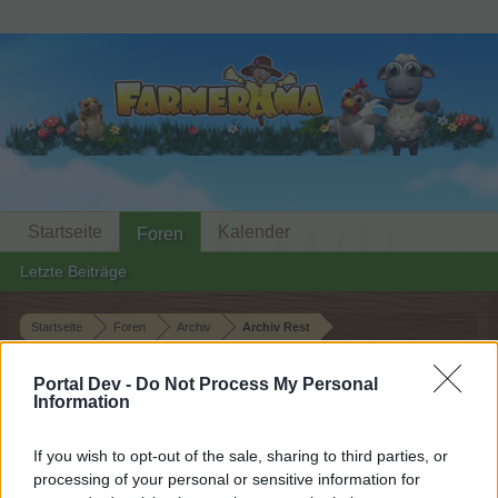
Startseite
Kalender
Foren
Letzte Beiträge
Startseite
Foren
Archiv
Archiv Rest
1-Klick-Ernte -
Weitergeleitet
Portal Dev -
Do Not Process My Personal
Schnellbedüngung
Information
Liebe(r) Forum-Leser/in,
If you wish to opt-out of the sale, sharing to third parties, or
processing of your personal or sensitive information for