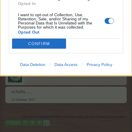
Opted In
Darauf kann ich dir nur die Antwort geben, die ihr schon
I want to opt-out of Collection, Use,
kennt.
Retention, Sale, and/or Sharing of my
Der Wunsch wurde weitergegeben.
Personal Data that Is Unrelated with the
Purposes for which it was collected.
Opted Out
Was, wie, wann, wo, warum oder warum nicht.... das
kann ich leider nicht beantworten.
CONFIRM
1 Oktober 2017
Data Deletion
Data Access
Privacy Policy
ash4502
Forenexperte
schubs......
12 Oktober 2017
(Du musst angemeldet oder registriert sein, um eine Antwort zu erstellen.)
< Zurück
1
2
3
4