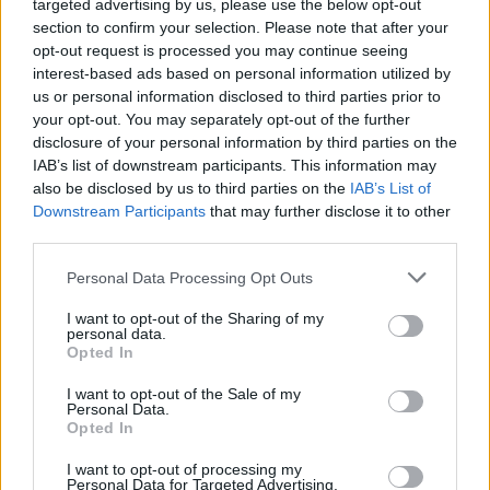
wenn Du in diesem Forum aktiv an den
targeted advertising by us, please use the below opt-out
Gesprächen teilnehmen oder eigene Themen
section to confirm your selection. Please note that after your
starten möchtest, musst Du Dich bitte zunächst
opt-out request is processed you may continue seeing
im Spiel einloggen. Falls Du noch keinen
interest-based ads based on personal information utilized by
Spielaccount besitzt, bitte registriere Dich neu.
us or personal information disclosed to third parties prior to
Wir freuen uns auf Deinen nächsten Besuch in
your opt-out. You may separately opt-out of the further
unserem Forum!
disclosure of your personal information by third parties on the
„Zum Spiel“
IAB’s list of downstream participants. This information may
< Zurück
1
2
3
4
also be disclosed by us to third parties on the
IAB’s List of
Downstream Participants
that may further disclose it to other
=Aponi=
third parties.
Lebende Forenlegende
Team Farmerama DE
Personal Data Processing Opt Outs
Zitat von MinionFaenger:
↑
I want to opt-out of the Sharing of my
personal data.
Hallo an alle,
Opted In
nur mal eine neugierige Frage, da ich nach einer ganzen Zeit
I want to opt-out of the Sale of my
mal wieder im Beitrag vorbei geschaut habe: hat sich da schon
Personal Data.
irgendwas ergeben = in Bearbeitung/wird sicher nicht gemacht
Opted In
etc.?
Sonntägliche Grüße,
I want to opt-out of processing my
Lia
Personal Data for Targeted Advertising.