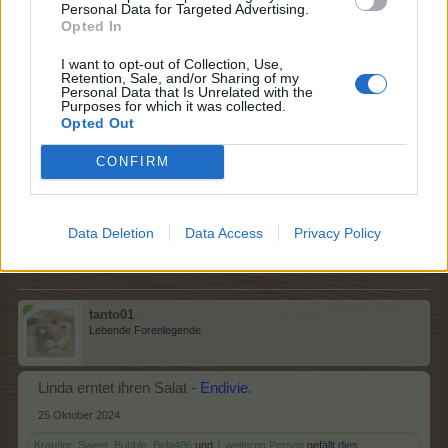
Personal Data for Targeted Advertising.
Opted In
Krautier
,
Bela486
und
korsix
gefällt dies.
I want to opt-out of Collection, Use,
Retention, Sale, and/or Sharing of my
Personal Data that Is Unrelated with the
Purposes for which it was collected.
cooley
Opted Out
Lebende Forenlegende
CONFIRM
Charmant haben Ingrid`s
leise
Lieder Talent.
25 Oktober 2024
Data Deletion
Data Access
Privacy Policy
Krautier
,
Bela486
,
korsix
und
1 weiteren Person
gefällt dies.
tanto01
Lebende Forenlegende
Linda erntet ihren Salat -
Endivie
.
25 Oktober 2024
Krautier
,
Sweet_Bubble
,
Bela486
und
1 weiteren Person
gefällt dies.