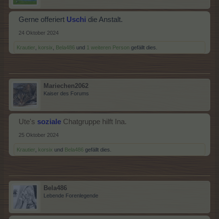
Gerne offeriert
Uschi
die Anstalt.
24 Oktober 2024
Krautier
,
korsix
,
Bela486
und
1 weiteren Person
gefällt dies.
Mariechen2062
Kaiser des Forums
Ute's
soziale
Chatgruppe hilft Ina.
25 Oktober 2024
Krautier
,
korsix
und
Bela486
gefällt dies.
Bela486
Lebende Forenlegende