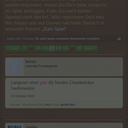
starten möchtest, musst Du Dich bitte zunächst
im Spiel einloggen. Falls Du noch keinen
Spielaccount besitzt, bitte registriere Dich neu.
Wir freuen uns auf Deinen nächsten Besuch in
unserem Forum!
„Zum Spiel“
Status des Themas:
Es sind keine weiteren Antworten möglich.
< Zurück
1
←
245
246
247
248
249
→
251
Weiter >
korsix
Lebende Forenlegende
Langsam ohne
gier
ißt Sandra Cheddarkäse
haufenweise.
24 Oktober 2024
Krautier
,
Mariechen2062
und
Krautü
gefällt dies.
cooley