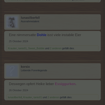
lunasilberfell
Ausnahmetalent
Eine nimmersatte
Dohle
isst viele instabile Eier
25 Oktober 2024
Krautier
,
tanto01
,
Sweet_Bubble
und
2 anderen
gefällt dies.
korsix
Lebende Forenlegende
Deswegen opfert Heike lieber
Essiggurken
.
26 Oktober 2024
lunasilberfell
,
Krautier
,
tanto01
und
2 anderen
gefällt dies.