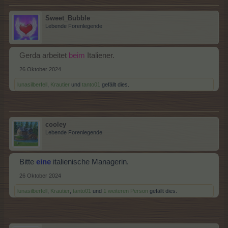
Sweet_Bubble
Lebende Forenlegende
Gerda arbeitet
beim
Italiener.
26 Oktober 2024
lunasilberfell
,
Krautier
und
tanto01
gefällt dies.
cooley
Lebende Forenlegende
Bitte
eine
italienische Managerin.
26 Oktober 2024
lunasilberfell
,
Krautier
,
tanto01
und
1 weiteren Person
gefällt dies.