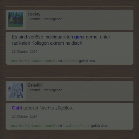
cooley
Lebende Forenlegende
Es sind seriöse Individualisten
ganz
gerne, unter
radikalen Kollegen extrem neidisch.
26 Oktober 2024
lunasilberfell
,
Krautier
,
tanto01
und
2 anderen
gefällt dies.
Bela486
Lebende Forenlegende
Gabi
arbeitet Nachts zügellos.
26 Oktober 2024
lunasilberfell
,
Krautier
,
tanto01
und
1 weiteren Person
gefällt dies.