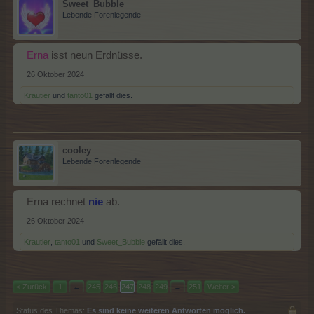
Sweet_Bubble
Lebende Forenlegende
Erna
isst neun Erdnüsse.
26 Oktober 2024
Krautier
und
tanto01
gefällt dies.
cooley
Lebende Forenlegende
Erna rechnet
nie
ab.
26 Oktober 2024
Krautier
,
tanto01
und
Sweet_Bubble
gefällt dies.
< Zurück
1
←
245
246
247
248
249
→
251
Weiter >
Status des Themas:
Es sind keine weiteren Antworten möglich.