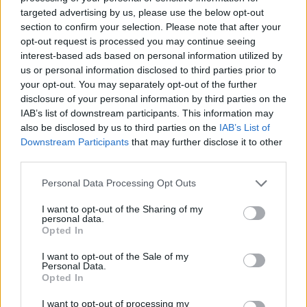
25 Oktober 2024
targeted advertising by us, please use the below opt-out
section to confirm your selection. Please note that after your
Krautier
,
Bela486
und
tanto01
gefällt dies.
opt-out request is processed you may continue seeing
interest-based ads based on personal information utilized by
us or personal information disclosed to third parties prior to
cooley
your opt-out. You may separately opt-out of the further
Lebende Forenlegende
disclosure of your personal information by third parties on the
IAB’s list of downstream participants. This information may
also be disclosed by us to third parties on the
IAB’s List of
Grandiose Erlebnisse, will interessierter
Nico
nicht
Downstream Participants
that may further disclose it to other
tadeln.
third parties.
25 Oktober 2024
Personal Data Processing Opt Outs
Krautier
,
Bela486
,
korsix
und
1 weiteren Person
gefällt dies.
I want to opt-out of the Sharing of my
personal data.
Opted In
tanto01
Lebende Forenlegende
I want to opt-out of the Sale of my
Personal Data.
Opted In
Noch immer
chillt
Oskar.
I want to opt-out of processing my
25 Oktober 2024