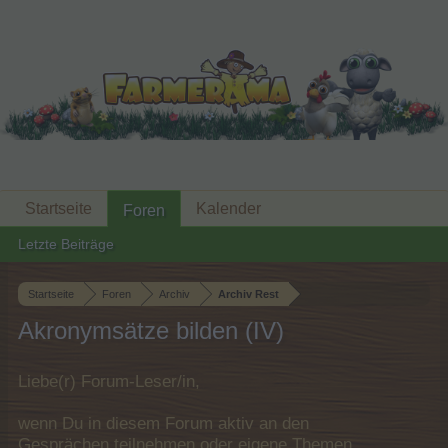
Startseite
Kalender
Foren
Letzte Beiträge
Startseite
Foren
Archiv
Archiv Rest
Akronymsätze bilden (IV)
Liebe(r) Forum-Leser/in,
wenn Du in diesem Forum aktiv an den
Gesprächen teilnehmen oder eigene Themen