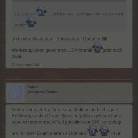
Für 2 schon.
......glückwunsch...aber dann kann ich ja noch
hoffen
und siehe daaaaaaa.... tadaaaaaa...Quest erfüllt
Werkzeugksiten gewonnen....3 Altmetall
jetzt noch
zwei...
10 November 2014
kalua
Admiral des Forums
Vielen Dank, JeKa, für die ausführliche und sehr gute
Erklärung zu den Drops! Bevor ich diese gelesen hatte,
habe ich immer mein Feld pünktlich vor 14h leer gefegt,
um mit dem Event starten zu können
- nun