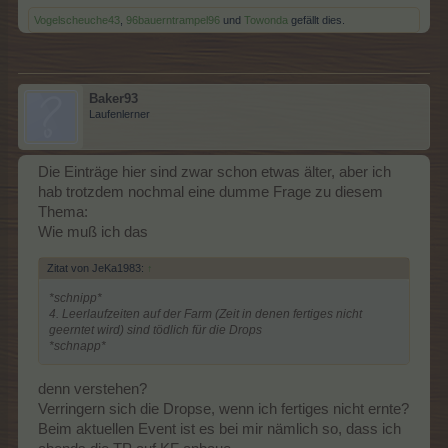
Vogelscheuche43
,
96bauerntrampel96
und
Towonda
gefällt dies.
Baker93
Laufenlerner
Die Einträge hier sind zwar schon etwas älter, aber ich
hab trotzdem nochmal eine dumme Frage zu diesem
Thema:
Wie muß ich das
Zitat von JeKa1983:
↑
*schnipp*
4. Leerlaufzeiten auf der Farm (Zeit in denen fertiges nicht
geerntet wird) sind tödlich für die Drops
*schnapp*
denn verstehen?
Verringern sich die Dropse, wenn ich fertiges nicht ernte?
Beim aktuellen Event ist es bei mir nämlich so, dass ich