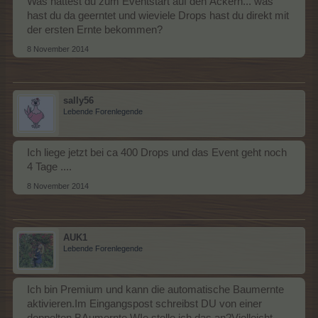
Was hattest du zum Eventstart auf den Äckern... was
hast du da geerntet und wieviele Drops hast du direkt mit
der ersten Ernte bekommen?
8 November 2014
sally56
Lebende Forenlegende
Ich liege jetzt bei ca 400 Drops und das Event geht noch
4 Tage ....
8 November 2014
AUK1
Lebende Forenlegende
Ich bin Premium und kann die automatische Baumernte
aktivieren.Im Eingangspost schreibst DU von einer
doppelten BAumernte.WIe stelle ich das an?Vielleicht