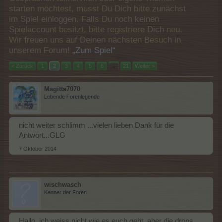
starten möchtest, musst Du Dich bitte zunächst
im Spiel einloggen. Falls Du noch keinen
Spielaccount besitzt, bitte registriere Dich neu.
Wir freuen uns auf Deinen nächsten Besuch in
unserem Forum!
„Zum Spiel“
< Zurück
1
2
3
4
5
6
→
21
Weiter >
Magitta7070
Lebende Forenlegende
nicht weiter schlimm ...vielen lieben Dank für die
Antwort...GLG
7 Oktober 2014
wischwasch
Kenner der Foren
Hallo, ich weiss nicht wie es euch geht, aber die drops