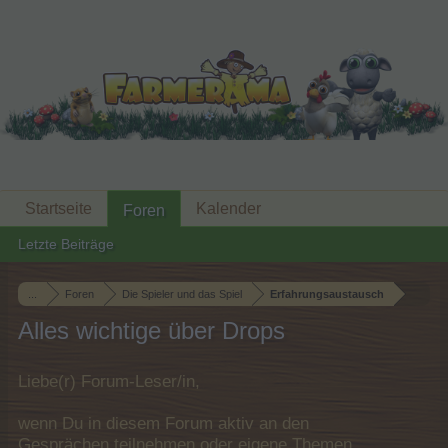
Startseite
Kalender
Foren
Letzte Beiträge
...
Foren
Die Spieler und das Spiel
Erfahrungsaustausch
Alles wichtige über Drops
Liebe(r) Forum-Leser/in,
wenn Du in diesem Forum aktiv an den
Gesprächen teilnehmen oder eigene Themen