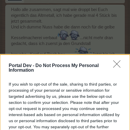
Hallo alle zusammen, sagt mal wie droppt bei Euch
eigentlich das Altmetall, ich habe gerade mal 4 Stück bis
jetzt gesammelt.
Und ich dumme Nuss habe die dann noch für die gelbe
Kesselmacherei verbaut
...nicht mehr dran
gedacht, dass ich zuerst ja den Grundstall
brauche...Kopf auf Tisch hau........
Jetzt bin ich
mal gespannt wie lange es dauert bis ich die 5 Stück
Portal Dev -
Do Not Process My Personal
zusammenhabe.
Information
10 November 2014
If you wish to opt-out of the sale, sharing to third parties, or
processing of your personal or sensitive information for
Thoranar
targeted advertising by us, please use the below opt-out
Kaiser des Forums
section to confirm your selection. Please note that after your
opt-out request is processed you may continue seeing
interest-based ads based on personal information utilized by
Gratuliere, ist mir auch mal bei einem Stall passiert...
us or personal information disclosed to third parties prior to
,toll, fand ich auch, gaaanz toll.....es
your opt-out. You may separately opt-out of the further