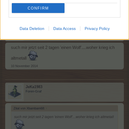
10 November 2014
CONFIRM
Xbambam68
Data Deletion
Data Access
Privacy Policy
Laufenlerner
such mir jetzt seit 2 tagen 'einen Wolf'....woher krieg ich
altmetall
10 November 2014
JeKa1983
Foren-Graf
Zitat von Xbambam68:
↑
such mir jetzt seit 2 tagen 'einen Wolf'....woher krieg ich altmetall