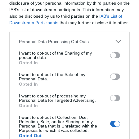
dröpelt, das alte Metall, für zwei Ställe hat es bisher
disclosure of your personal information by third parties on the
IAB’s list of downstream participants. This information may
gereicht....
also be disclosed by us to third parties on the
IAB’s List of
Downstream Participants
that may further disclose it to other
10 November 2014
third parties.
Personal Data Processing Opt Outs
.steppi.
Forenfreak
I want to opt-out of the Sharing of my
personal data.
Opted In
Zitat von Thoranar:
↑
I want to opt-out of the Sale of my
Personal Data.
Gratuliere, ist mir auch mal bei einem Stall passiert...
Opted In
,toll, fand ich auch, gaaanz toll.....es dröpelt, das
I want to opt-out of processing my
Personal Data for Targeted Advertising.
Opted In
alte Metall, für zwei Ställe hat es bisher gereicht....
I want to opt-out of Collection, Use,
Retention, Sale, and/or Sharing of my
Für 2 schon.
......glückwunsch...aber dann kann ich
Personal Data that Is Unrelated with the
Purposes for which it was collected.
Opted Out
ja noch hoffen