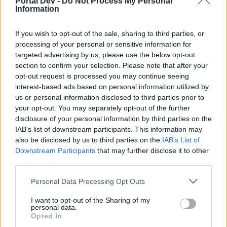
Portal Dev -
Do Not Process My Personal
letzten kam sondern alle der Reihe nach und nu hab ich das
Information
Problem die Wolkenreihe wegen diesem dummen Fehler
wahrscheinlich nicht zu bekommen.
If you wish to opt-out of the sale, sharing to third parties, or
processing of your personal or sensitive information for
Moin, versuch es mit züchten, pro Zucht gibt es 2 Drop
targeted advertising by us, please use the below opt-out
section to confirm your selection. Please note that after your
23 März 2025
opt-out request is processed you may continue seeing
*chaoserl*
gefällt dies.
interest-based ads based on personal information utilized by
us or personal information disclosed to third parties prior to
your opt-out. You may separately opt-out of the further
disclosure of your personal information by third parties on the
Pandabärfarm
IAB’s list of downstream participants. This information may
Ausnahmetalent
also be disclosed by us to third parties on the
IAB’s List of
Downstream Participants
that may further disclose it to other
Zitat von reiny:
↑
third parties.
Moin, versuch es mit züchten, pro Zucht gibt es 2 Drop
Personal Data Processing Opt Outs
Danke für diesen Tipp, halt super geklappt !!!
I want to opt-out of the Sharing of my
personal data.
23 März 2025
Opted In