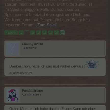
starten möchtest, musst Du Dich bitte zunächst
im Spiel einloggen. Falls Du noch keinen
Spielaccount besitzt, bitte registriere Dich neu.
Wir freuen uns auf Deinen nächsten Besuch in
unserem Forum!
„Zum Spiel“
< Zurück
1
←
16
17
18
19
20
21
ChannyM2018
Laufenlerner
Dankeschön, hätte ich das mal vorher gewusst
30 Dezember 2024
Pandabärfarm
Ausnahmetalent
Guten Morgen, ich habe da eine Frage: Kann mir einer