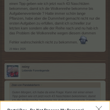
einen Tipp geben wie ich jetzt noch 43 Naschtüten
bekommen, damit ich die Wolkenreihe bekomme bis
Aufgabeneventende ? Hatte immer schön lange
Pflanzen, habe aber die Dummheit gemacht nicht nur die
ersten Aufgaben zu erfüllen, damit ich schneller zur
letzten kam sondern alle der Reihe nach und nu hab ich
das Problem die Wolkenreihe wegen diesem dummen
Fehler wahrscheinlich nicht zu bekommen.
23 März 2025
reiny
Lebende Forenlegende
Zitat von Pandabärfarm:
↑
Guten Morgen, ich habe da eine Frage: Kann mir einer einen
Tipp geben wie ich jetzt noch 43 Naschtüten bekommen, damit
ich die Wolkenreihe bekomme bis Aufgabeneventende ? Hatte
immer schön lange Pflanzen, habe aber die Dummheit gemacht
nicht nur die ersten Aufgaben zu erfüllen, damit ich schneller zur