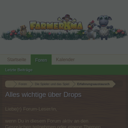
Startseite
Kalender
Foren
Letzte Beiträge
...
Foren
Die Spieler und das Spiel
Erfahrungsaustausch
Alles wichtige über Drops
Liebe(r) Forum-Leser/in,
wenn Du in diesem Forum aktiv an den
Gesprächen teilnehmen oder eigene Themen