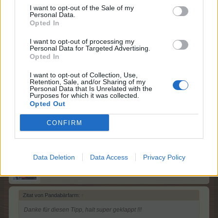
I want to opt-out of the Sale of my
Personal Data.
*chaoserl*
Opted In
Boardveteran
I want to opt-out of processing my
Personal Data for Targeted Advertising.
Zitat von reiny:
↑
Opted In
Moin, versuch es mit züchten, pro Zucht gibt es 2 Drop
I want to opt-out of Collection, Use,
Retention, Sale, and/or Sharing of my
Personal Data that Is Unrelated with the
von mir auch ein Danke, hatte ich irgendwie in meinem
Purposes for which it was collected.
Chaoshirn nicht auf dem Schirm... obwohl ich mich jetzt
Opted Out
erinnere dass ich dies in der FAQ gelesen hatte :-D
CONFIRM
23 März 2025
Data Deletion
Data Access
Privacy Policy
reiny
Lebende Forenlegende
Zitat von Pandabärfarm:
↑
Danke für diesen Tipp, halt super geklappt !!!