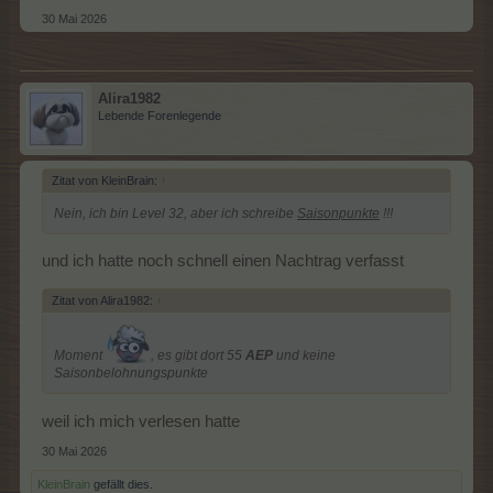
30 Mai 2026
Alira1982
Lebende Forenlegende
Zitat von KleinBrain:
↑
Nein, ich bin Level 32, aber ich schreibe
Saisonpunkte
!!!
und ich hatte noch schnell einen Nachtrag verfasst
Zitat von Alira1982:
↑
Moment
, es gibt dort 55
AEP
und keine
Saisonbelohnungspunkte
weil ich mich verlesen hatte
30 Mai 2026
KleinBrain
gefällt dies.