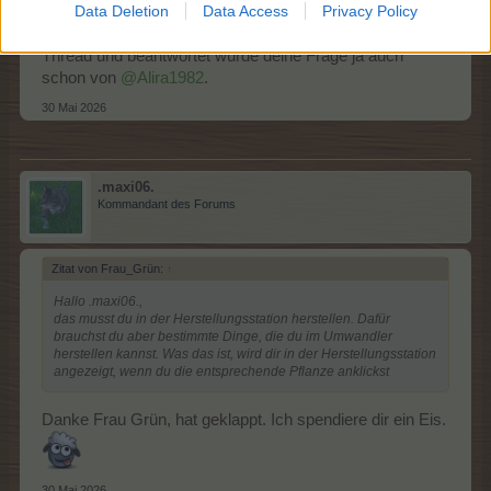
Data Deletion
Data Access
Privacy Policy
finden kann. Für die Zukunft bitte ich auch dich, diese zu
benutzen. Deine Frage schiebe ich dann jetzt in diesen
Thread und beantwortet wurde deine Frage ja auch
schon von
@Alira1982
.
30 Mai 2026
.maxi06.
Kommandant des Forums
Zitat von Frau_Grün:
↑
Hallo .maxi06.,
das musst du in der Herstellungsstation herstellen. Dafür
brauchst du aber bestimmte Dinge, die du im Umwandler
herstellen kannst. Was das ist, wird dir in der Herstellungsstation
angezeigt, wenn du die entsprechende Pflanze anklickst
Danke Frau Grün, hat geklappt. Ich spendiere dir ein Eis.
30 Mai 2026