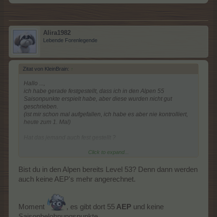
Alira1982
Lebende Forenlegende
Zitat von KleinBrain:
↑
Hallo ...,
ich habe gerade festgestellt, dass ich in den Alpen 55
Saisonpunkte erspielt habe, aber diese wurden nicht gut
geschrieben.
(ist mir schon mal aufgefallen, ich habe es aber nie kontrolliert,
heute zum 1. Mal)
Hat das jemand auch fest gestellt ?
Click to expand...
(natürlich habe ich die 1.Hilfe ausgeführt)
Bist du in den Alpen bereits Level 53? Denn dann werden
auch keine AEP's mehr angerechnet.
Moment
, es gibt dort 55
AEP
und keine
Saisonbelohnungspunkte