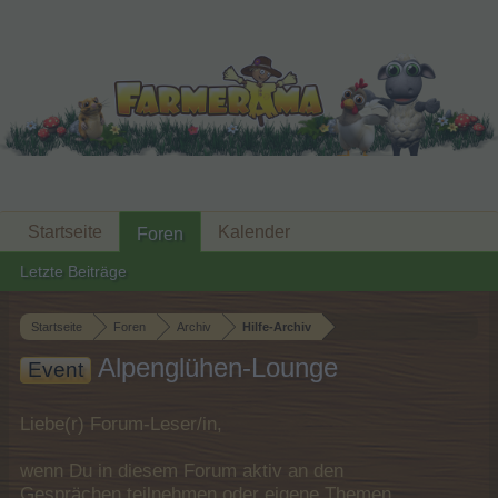
Startseite
Kalender
Foren
Letzte Beiträge
Startseite
Foren
Archiv
Hilfe-Archiv
Alpenglühen-Lounge
Event
Liebe(r) Forum-Leser/in,
wenn Du in diesem Forum aktiv an den
Gesprächen teilnehmen oder eigene Themen