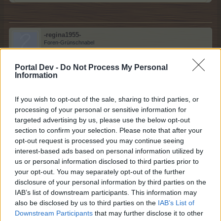
-regina1955-
Foren-Grünschnabel
Portal Dev -
Do Not Process My Personal
Wo finde ich die Wolkenlinie.Die Items habe ich alle und
Information
auch die ganzen Gewinne
30 Mai 2026
If you wish to opt-out of the sale, sharing to third parties, or
processing of your personal or sensitive information for
targeted advertising by us, please use the below opt-out
Alira1982
section to confirm your selection. Please note that after your
Lebende Forenlegende
opt-out request is processed you may continue seeing
interest-based ads based on personal information utilized by
us or personal information disclosed to third parties prior to
Zitat von -regina1955-:
↑
your opt-out. You may separately opt-out of the further
Wo finde ich die Wolkenlinie.Die Items habe ich alle und auch
disclosure of your personal information by third parties on the
die ganzen Gewinne
IAB’s list of downstream participants. This information may
also be disclosed by us to third parties on the
IAB’s List of
Verstehe ich dich richtig, dass sie dir im Shop nicht
Downstream Participants
that may further disclose it to other
angeboten wird?