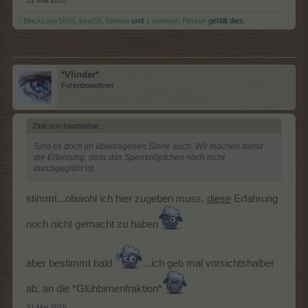
31 Mai 2015
BlackLady1609
,
beat55
,
bimima
und
1 weiteren Person
gefällt dies.
*Vlinder*
Forenbewohner
Zitat von baumomat:
↑
Sind es doch im übertragenen Sinne auch. Wir machen damit
die Erfahrung, dass das Sperrknöpfchen noch nicht
durchgeglüht ist.
stimmt...obwohl ich hier zugeben muss,
diese
Erfahrung
noch nicht gemacht zu haben
aber bestimmt bald
...ich geb mal vorsichtshalber
ab, an die *Glühbirnenfraktion*
31 Mai 2015