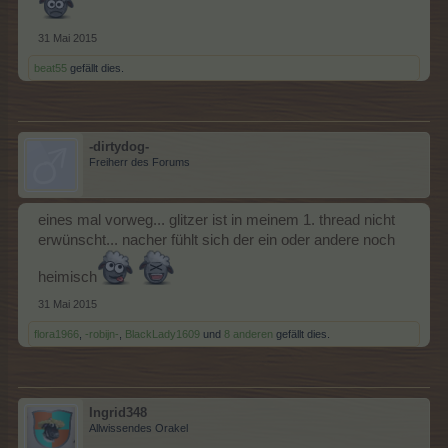
31 Mai 2015
beat55
gefällt dies.
-dirtydog-
Freiherr des Forums
eines mal vorweg... glitzer ist in meinem 1. thread nicht
erwünscht... nacher fühlt sich der ein oder andere noch
heimisch
31 Mai 2015
flora1966
,
-robijn-
,
BlackLady1609
und
8 anderen
gefällt dies.
Ingrid348
Allwissendes Orakel