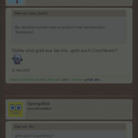
Zitat von Jane_Doe51:
↑
.
Bo, darüber müsste man nu wirklich mal nachdenken!
Stuhlkreis?
.
Stühle sind grad aus bei mir...geht auch Couchkreis?
31 Mai 2015
BlackLady1609
,
beat55
,
eleysa01
und
3 anderen
gefällt dies.
SpongeBob
Ausnahmetalent
Zitat von -Bo-:
↑
geht auch Couchkreis?