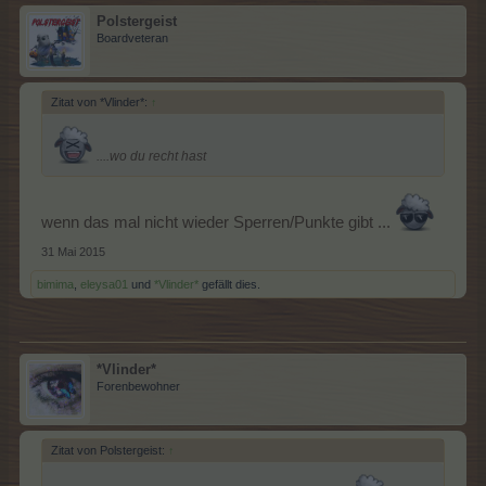
Polstergeist
Boardveteran
Zitat von *Vlinder*:
↑
....wo du recht hast
wenn das mal nicht wieder Sperren/Punkte gibt ...
31 Mai 2015
bimima
,
eleysa01
und
*Vlinder*
gefällt dies.
*Vlinder*
Forenbewohner
Zitat von Polstergeist:
↑