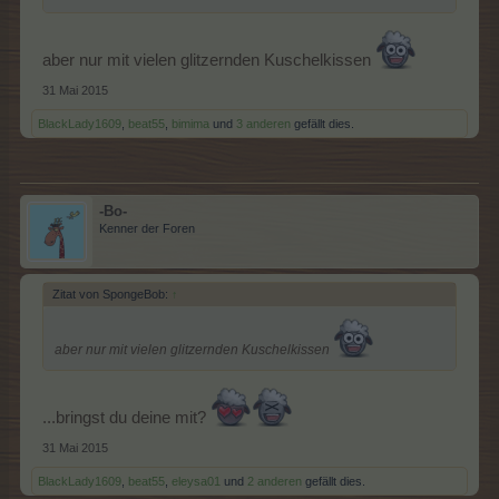
aber nur mit vielen glitzernden Kuschelkissen
31 Mai 2015
BlackLady1609
,
beat55
,
bimima
und
3 anderen
gefällt dies.
-Bo-
Kenner der Foren
Zitat von SpongeBob:
↑
aber nur mit vielen glitzernden Kuschelkissen
...bringst du deine mit?
31 Mai 2015
BlackLady1609
,
beat55
,
eleysa01
und
2 anderen
gefällt dies.