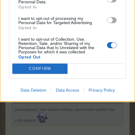
Personal Data.
Am besten, man kauft die Glühbirne im Baumarkt Hammer!
Opted In
Da wird sehr geholfen!
.
I want to opt-out of processing my
Personal Data for Targeted Advertising.
vorausgesetzt, man braucht selbige, damit einem endlich
Opted In
das Licht aufgeht
I want to opt-out of Collection, Use,
Retention, Sale, and/or Sharing of my
31 Mai 2015
Personal Data that Is Unrelated with the
Purposes for which it was collected.
-Madness-
,
GretchensHof
,
flora1966
und
10 anderen
gefällt dies.
Opted Out
CONFIRM
Jane_Doe51
Lebende Forenlegende
Data Deletion
Data Access
Privacy Policy
Zitat von -Bo-:
↑
vorausgesetzt, man braucht selbige, damit einem endlich das
Licht aufgeht
.