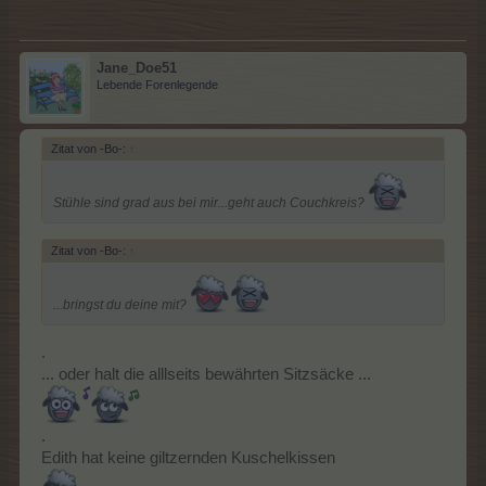
Jane_Doe51
Lebende Forenlegende
Zitat von -Bo-:
↑
Stühle sind grad aus bei mir...geht auch Couchkreis?
Zitat von -Bo-:
↑
...bringst du deine mit?
.
... oder halt die alllseits bewährten Sitzsäcke ...
.
Edith hat keine giltzernden Kuschelkissen