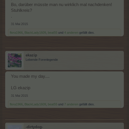
Bo, darüber müsste man nu wirklich mal nachdenken!
Stuhlkreis?
.
31 Mai 2015
flora1966
,
BlackLady1609
,
beat55
und
4 anderen
gefällt dies.
ekazip
Lebende Forenlegende
You made my day....
LG ekazip
31 Mai 2015
flora1966
,
BlackLady1609
,
beat55
und
7 anderen
gefällt dies.
-dirtydog-