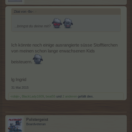
Zitat von -Bo-:
↑
...bringst du deine mit?
Ich könnte noch einige ausrangierte süsse Stofftierchen
von meinen schon lange erwachsenen Kids
beisteuern.
lg Ingrid
31 Mai 2015
-robijn-
,
BlackLady1609
,
beat55
und
2 anderen
gefällt dies.
Polstergeist
Boardveteran