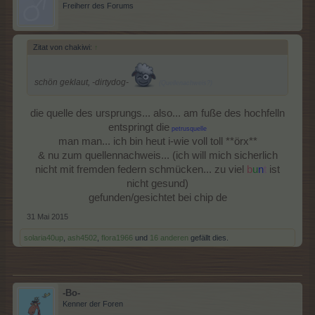
Freiherr des Forums
Zitat von chakiwi:
↑
schön geklaut, -dirtydog-
(Quellenachweis?)
die quelle des ursprungs... also... am fuße des hochfelln
entspringt die
petrusquelle
man man... ich bin heut i-wie voll toll **örx**
& nu zum quellennachweis... (ich will mich sicherlich
nicht mit fremden federn schmücken... zu viel
b
u
n
t
ist
nicht gesund)
gefunden/gesichtet bei chip de​
31 Mai 2015
solaria40up
,
ash4502
,
flora1966
und
16 anderen
gefällt dies.
-Bo-
Kenner der Foren