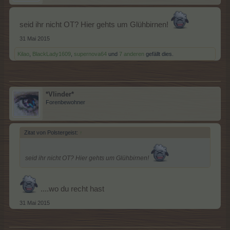
seid ihr nicht OT? Hier gehts um Glühbirnen!
31 Mai 2015
Kilao
,
BlackLady1609
,
supernova64
und
7 anderen
gefällt dies.
*Vlinder*
Forenbewohner
Zitat von Polstergeist:
↑
seid ihr nicht OT? Hier gehts um Glühbirnen!
....wo du recht hast
31 Mai 2015