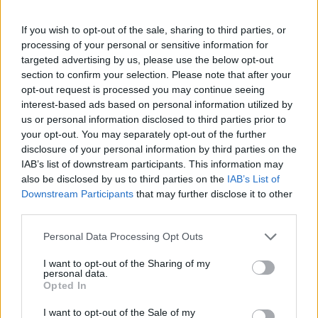
If you wish to opt-out of the sale, sharing to third parties, or
Zitat von chakiwi:
↑
processing of your personal or sensitive information for
targeted advertising by us, please use the below opt-out
schön geklaut, -dirtydog-
(Quellenachweis?)
section to confirm your selection. Please note that after your
opt-out request is processed you may continue seeing
interest-based ads based on personal information utilized by
Selbst wenn er es nicht selber geschrieben hat, es trifft
us or personal information disclosed to third parties prior to
des Pudels Kern.
your opt-out. You may separately opt-out of the further
disclosure of your personal information by third parties on the
LG
IAB’s list of downstream participants. This information may
31 Mai 2015
also be disclosed by us to third parties on the
IAB’s List of
Downstream Participants
that may further disclose it to other
maribiwa
,
wisky2170
,
flora1966
und
8 anderen
gefällt dies.
third parties.
Personal Data Processing Opt Outs
-Bo-
I want to opt-out of the Sharing of my
Kenner der Foren
personal data.
Opted In
Zitat von Jane_Doe51:
↑
I want to opt-out of the Sale of my