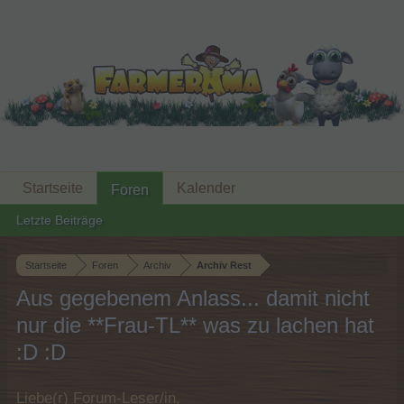
Startseite
Kalender
Foren
Letzte Beiträge
Startseite
Foren
Archiv
Archiv Rest
Aus gegebenem Anlass... damit nicht
nur die **Frau-TL** was zu lachen hat
:D :D
Liebe(r) Forum-Leser/in,