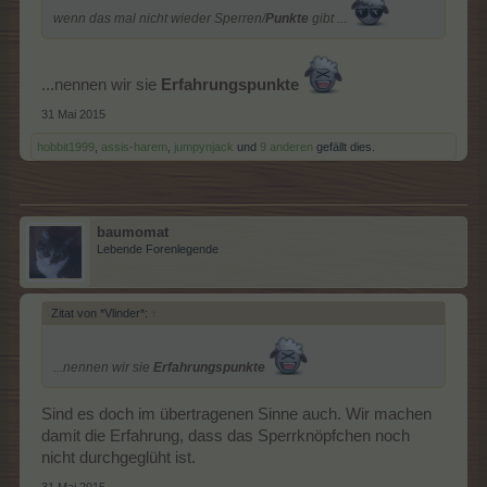
wenn das mal nicht wieder Sperren/
Punkte
gibt ...
...nennen wir sie
Erfahrungspunkte
31 Mai 2015
hobbit1999
,
assis-harem
,
jumpynjack
und
9 anderen
gefällt dies.
baumomat
Lebende Forenlegende
Zitat von *Vlinder*:
↑
...nennen wir sie
Erfahrungspunkte
Sind es doch im übertragenen Sinne auch. Wir machen
damit die Erfahrung, dass das Sperrknöpfchen noch
nicht durchgeglüht ist.