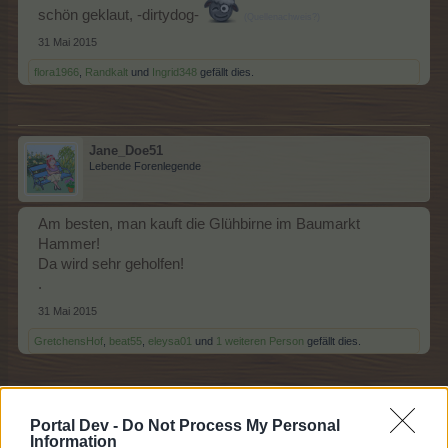
schön geklaut, -dirtydog-
(Quellenachweis?)
31 Mai 2015
flora1966
,
Randkalt
und
Ingrid348
gefällt dies.
Jane_Doe51
Lebende Forenlegende
Am besten, man kauft die Glühbirne im Baumarkt
Hammer!
Da wird sehr geholfen!
.
31 Mai 2015
GretchensHof
,
beat55
,
eleysa01
und
1 weiteren Person
gefällt dies.
cassy47
Portal Dev -
Do Not Process My Personal
Colonel des Forums
Information